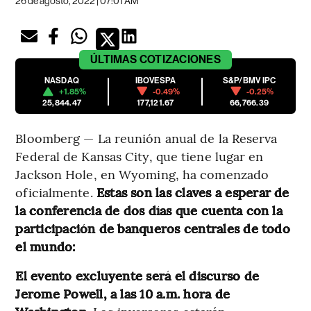
26 de agosto, 2022 | 07:01 AM
ÚLTIMAS
COTIZACIONES
NASDAQ
IBOVESPA
S&P/BMV IPC
+1.85%
-0.49%
-0.25%
25,844.47
177,121.67
66,766.39
Bloomberg — La reunión anual de la Reserva
Federal de Kansas City, que tiene lugar en
Jackson Hole, en Wyoming, ha comenzado
oficialmente.
Estas son las claves a esperar de
la conferencia de dos días que cuenta con la
participación de banqueros centrales de todo
el mundo:
El evento excluyente será el discurso de
Jerome Powell, a las 10 a.m. hora de