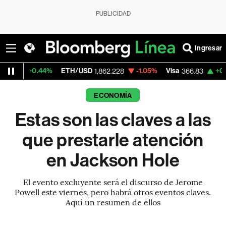
PUBLICIDAD
Ingresar
4%
ETH/USD
-1.05%
Visa
+0.19%
Mercado
1,862.228
366.83
ECONOMÍA
Estas son las claves a las
que prestarle atención
en Jackson Hole
El evento excluyente será el discurso de Jerome
Powell este viernes, pero habrá otros eventos claves.
Aquí un resumen de ellos