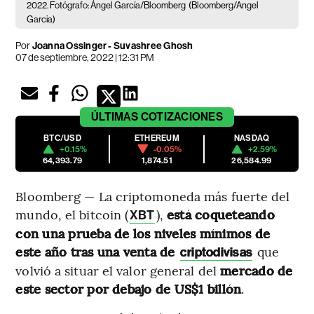
2022. Fotógrafo: Ángel García/Bloomberg
(Bloomberg/Angel
Garcia)
Por
Joanna Ossinger - Suvashree Ghosh
07 de septiembre, 2022 | 12:31 PM
ÚLTIMAS
COTIZACIONES
BTC/USD
ETHEREUM
NASDAQ
+0.15%
-0.05%
+2.59%
64,393.79
1,874.51
26,584.99
Bloomberg — La criptomoneda más fuerte del
mundo, el bitcoin (
),
está coqueteando
XBT
con una prueba de los niveles mínimos de
este año tras una venta de
que
criptodivisas
volvió a situar el valor general del
mercado de
este sector por debajo de US$1 billón
.