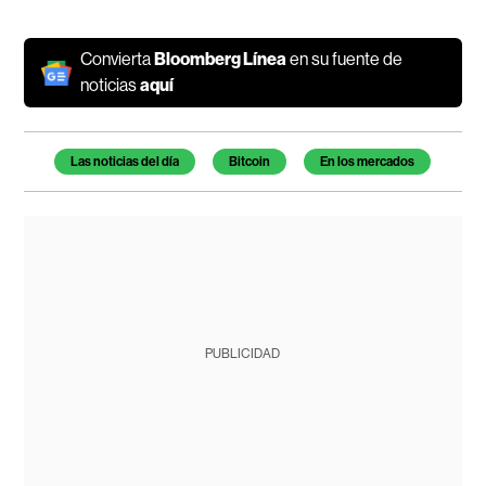
Convierta
Bloomberg Línea
en su fuente de
noticias
aquí
Temas de este artículo
Las noticias del día
Bitcoin
En los mercados
PUBLICIDAD