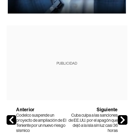
PUBLICIDAD
Anterior
Siguiente
Codelco suspende un
Cuba culpa a las sanciones
proyecto de ampliación de El
de EE.UU. por el apagón que
Teniente por un nuevo riesgo
dejó a la isla sin luz casi 36
sísmico
horas