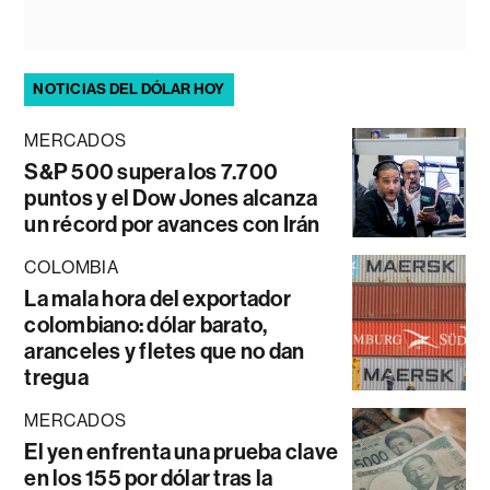
NOTICIAS DEL DÓLAR HOY
MERCADOS
S&P 500 supera los 7.700
puntos y el Dow Jones alcanza
un récord por avances con Irán
COLOMBIA
La mala hora del exportador
colombiano: dólar barato,
aranceles y fletes que no dan
tregua
MERCADOS
El yen enfrenta una prueba clave
en los 155 por dólar tras la