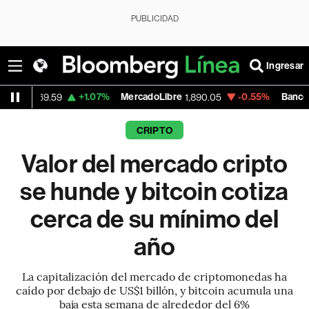
PUBLICIDAD
Ingresar
+1.07%
MercadoLibre
-0.55%
Banco de Bogota
59
1,890.05
3
CRIPTO
Valor del mercado cripto
se hunde y bitcoin cotiza
cerca de su mínimo del
año
La capitalización del mercado de criptomonedas ha
caído por debajo de US$1 billón, y bitcoin acumula una
baja esta semana de alrededor del 6%