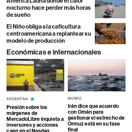
América Latina donde el calor
nocturno hace perder más horas
de sueño
El Niño obliga a la caficultura
centroamericana a replantear su
modelo de producción
Económicas e internacionales
MUNDO
ARGENTINA
Irán dice que acuerdo
Presión sobre los
con Omán para
márgenes de
gestionar el estrecho de
MercadoLibre inquieta a
Ormuz está en su fase
inversores y acciones
final
caen en el Nasdaq