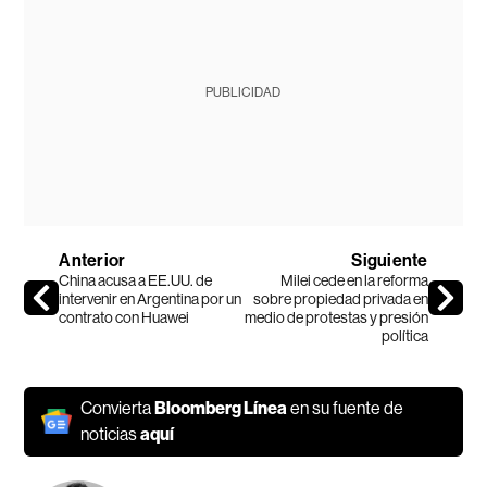
PUBLICIDAD
Anterior
Siguiente
China acusa a EE.UU. de
Milei cede en la reforma
intervenir en Argentina por un
sobre propiedad privada en
contrato con Huawei
medio de protestas y presión
política
Convierta
Bloomberg Línea
en su fuente de
noticias
aquí