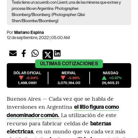
Tesla tiene un acuerdo con Livent, una de las mineras que extrae y
procesa litio en Argentina
Photographer:
Bloomberg/Bloomberg
(Photographer: Qilai
Shen/Bloombe/Bloomberg)
Por
Mariano Espina
12 de septiembre, 2022 | 05:00 AM
ÚLTIMAS
COTIZACIONES
DÓLAR OFICIAL
MERVAL
NASDAQ
-0.04%
-0.99%
+0.97%
1,498.0891
3,070,164.00
26,605.21
Buenos Aires — Cada vez que se habla de
inversiones en Argentina
el litio figura como
La utilización de este
denominador común.
recurso para fabricar celdas de
baterías
eléctricas
, en un mundo que va cada vez más