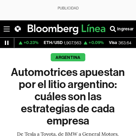
PUBLICIDAD
Ingresar
0.23%
ETH/USD
+0.09%
Visa
-1.84%
Mer
1,907.563
363.64
ARGENTINA
Automotrices apuestan
por el litio argentino:
cuáles son las
estrategias de cada
empresa
De Tesla a Toyota, de BMW a General Motors.