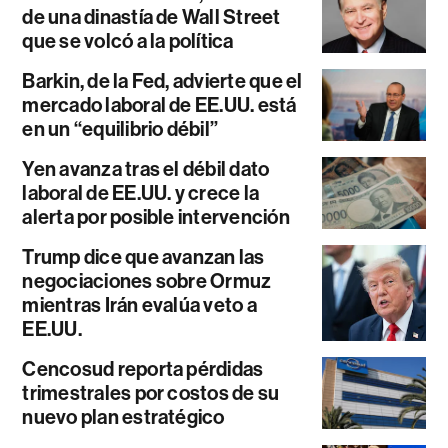
de una dinastía de Wall Street
que se volcó a la política
Barkin, de la Fed, advierte que el
mercado laboral de EE.UU. está
en un “equilibrio débil”
Yen avanza tras el débil dato
laboral de EE.UU. y crece la
alerta por posible intervención
Trump dice que avanzan las
negociaciones sobre Ormuz
mientras Irán evalúa veto a
EE.UU.
Cencosud reporta pérdidas
trimestrales por costos de su
nuevo plan estratégico