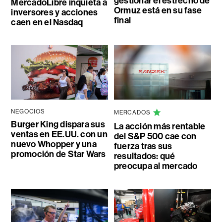
gestionar el estrecho de
MercadoLibre inquieta a
Ormuz está en su fase
inversores y acciones
final
caen en el Nasdaq
NEGOCIOS
MERCADOS
Burger King dispara sus
La acción más rentable
ventas en EE.UU. con un
del S&P 500 cae con
nuevo Whopper y una
fuerza tras sus
promoción de Star Wars
resultados: qué
preocupa al mercado