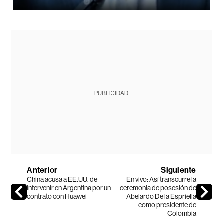
PUBLICIDAD
Anterior
Siguiente
China acusa a EE.UU. de
En vivo: Así transcurre la
intervenir en Argentina por un
ceremonia de posesión de
contrato con Huawei
Abelardo De la Espriella
como presidente de
Colombia