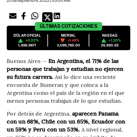
25 de septiembre, 2022 | 05:00 AM
ÚLTIMAS
COTIZACIONES
DÓLAR OFICIAL
MERVAL
NASDAQ
+0.02%
-0.45%
+1.30%
1,498.9871
3,086,785.00
26,690.62
Buenos Aires —
En Argentina, el 71% de las
personas que trabajan y estudian no ejercen
su futura carrera.
Así lo dice una reciente
encuesta de Bumeran y que coloca a la
Argentina como el país de la región en el que
menos personas trabajan de lo que estudian.
Por detrás de Argentina,
aparecen Panamá
con un 68%, Chile con un 65%, Ecuador con
un 59% y Perú con un 53%.
A nivel regional,