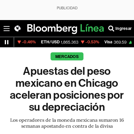
PUBLICIDAD
Ingresar
0.46%
ETH/USD
-0.53%
Visa
+1.07%
Mer
1,865.363
369.59
MERCADOS
Apuestas del peso
mexicano en Chicago
aceleran posiciones por
su depreciación
Los operadores de la moneda mexicana sumaron 16
semanas apostando en contra de la divisa