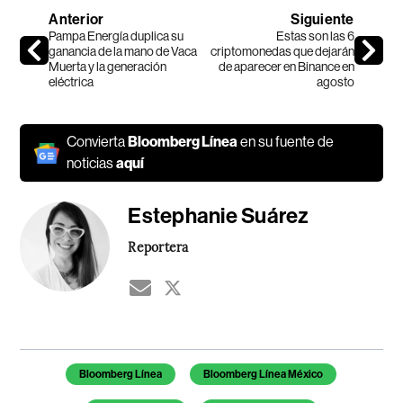
Anterior
Siguiente
Pampa Energía duplica su
Estas son las 6
ganancia de la mano de Vaca
criptomonedas que dejarán
Muerta y la generación
de aparecer en Binance en
eléctrica
agosto
Convierta
Bloomberg Línea
en su fuente de
noticias
aquí
Estephanie Suárez
Reportera
Temas de este artículo
Bloomberg Línea
Bloomberg Línea México