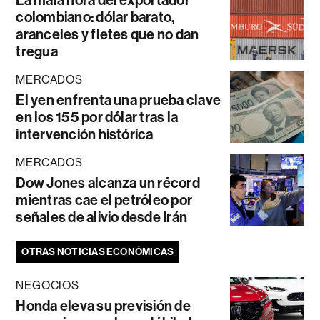
La mala hora del exportador
colombiano: dólar barato,
aranceles y fletes que no dan
tregua
MERCADOS
El yen enfrenta una prueba clave
en los 155 por dólar tras la
intervención histórica
MERCADOS
Dow Jones alcanza un récord
mientras cae el petróleo por
señales de alivio desde Irán
OTRAS NOTICIAS ECONÓMICAS
NEGOCIOS
Honda eleva su previsión de