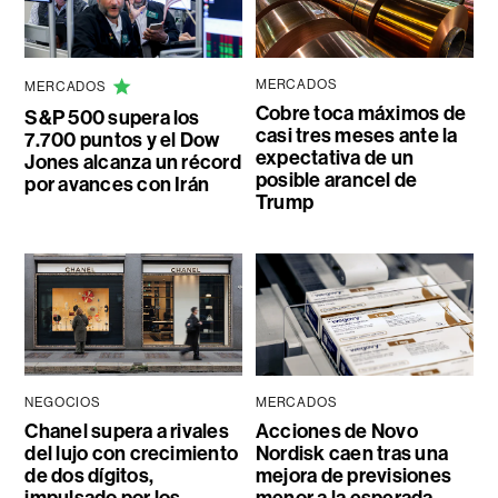
MERCADOS
MERCADOS
Cobre toca máximos de
S&P 500 supera los
casi tres meses ante la
7.700 puntos y el Dow
expectativa de un
Jones alcanza un récord
posible arancel de
por avances con Irán
Trump
NEGOCIOS
MERCADOS
Chanel supera a rivales
Acciones de Novo
del lujo con crecimiento
Nordisk caen tras una
de dos dígitos,
mejora de previsiones