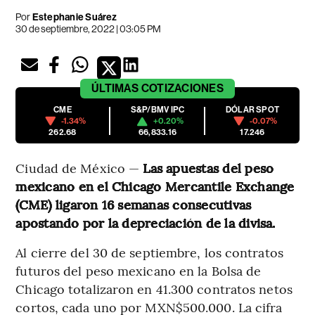
Por
Estephanie Suárez
30 de septiembre, 2022 | 03:05 PM
ÚLTIMAS
COTIZACIONES
CME
S&P/BMV IPC
DÓLAR SPOT
-1.34%
+0.20%
-0.07%
262.68
66,833.16
17.246
Ciudad de México —
Las apuestas del peso
mexicano en el Chicago Mercantile Exchange
(CME) ligaron 16 semanas consecutivas
apostando por la depreciación de la divisa.
Al cierre del 30 de septiembre, los contratos
futuros del peso mexicano en la Bolsa de
Chicago totalizaron en 41.300 contratos netos
cortos, cada uno por MXN$500.000. La cifra