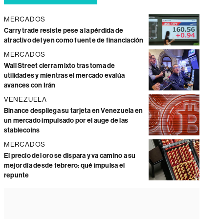
MERCADOS
Carry trade resiste pese a la pérdida de
atractivo del yen como fuente de financiación
MERCADOS
Wall Street cierra mixto tras toma de
utilidades y mientras el mercado evalúa
avances con Irán
VENEZUELA
Binance despliega su tarjeta en Venezuela en
un mercado impulsado por el auge de las
stablecoins
MERCADOS
El precio del oro se dispara y va camino a su
mejor día desde febrero: qué impulsa el
repunte