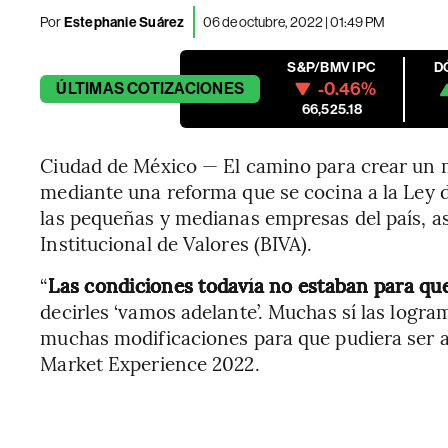
Por
Estephanie Suárez
06 de octubre, 2022 | 01:49 PM
S&P/BMV IPC
D
-0.46%
ÚLTIMAS
COTIZACIONES
66,525.18
Ciudad de México — El camino para crear un
mediante una reforma que se cocina a la Ley d
las pequeñas y medianas empresas del país, as
Institucional de Valores (BIVA).
“
Las condiciones todavía no estaban para qu
decirles ‘vamos adelante’. Muchas sí las logr
muchas modificaciones para que pudiera ser al
Market Experience 2022.