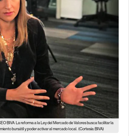
 CEO BIVA
La reforma a la Ley del Mercado de Valores busca facilitar la
iento bursátil y poder activar al mercado local.
(Cortesía: BIVA)