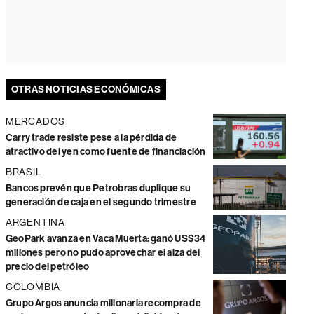
OTRAS NOTICIAS ECONÓMICAS
MERCADOS
Carry trade resiste pese a la pérdida de
atractivo del yen como fuente de financiación
BRASIL
Bancos prevén que Petrobras duplique su
generación de caja en el segundo trimestre
ARGENTINA
GeoPark avanza en Vaca Muerta: ganó US$34
millones pero no pudo aprovechar el alza del
precio del petróleo
COLOMBIA
Grupo Argos anuncia millonaria recompra de