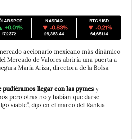
ÓLAR SPOT
NASDAQ
BTC/USD
+0.01%
-0.83%
-0.21%
17.2372
26,363.44
64,651.14
 mercado accionario mexicano más dinámico
el Mercado de Valores abriría una puerta a
egura María Ariza, directora de la Bolsa
e pudiéramos llegar con las pymes
y
amos pero otras no y habían que darse
go viable”, dijo en el marco del Rankia