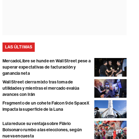
LAS ÚLTIMAS
MercadoLibre se hunde en Wall Street pese a
superar expectativas de facturación y
ganancia neta
Wall Street cierra mixto tras toma de
utilidades y mientras el mercado evalúa
avances con Irán
Fragmento de un cohete Falcon 9 de SpaceX
impacta la superficie de la Luna
Lula reduce su ventaja sobre Flávio
Bolsonaro rumbo a las elecciones, según
nueva encuesta