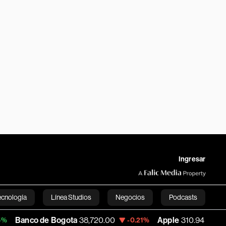
Ingresar
ecnología
Línea Studios
Negocios
Podcasts
o de Bogota
38,720.00
Apple
310.94
US
-0.21%
+0.55%
English