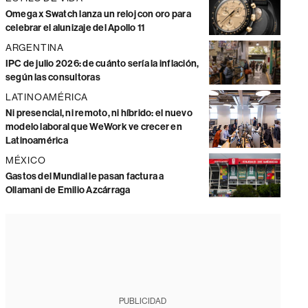
Omega x Swatch lanza un reloj con oro para
celebrar el alunizaje del Apollo 11
ARGENTINA
IPC de julio 2026: de cuánto sería la inflación,
según las consultoras
LATINOAMÉRICA
Ni presencial, ni remoto, ni híbrido: el nuevo
modelo laboral que WeWork ve crecer en
Latinoamérica
MÉXICO
Gastos del Mundial le pasan factura a
Ollamani de Emilio Azcárraga
PUBLICIDAD