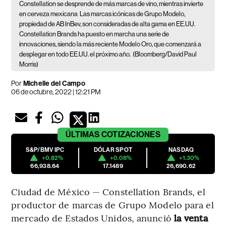
Constellation se desprende de más marcas de vino, mientras invierte
en cerveza mexicana
Las marcas icónicas de Grupo Modelo,
propiedad de AB InBev, son consideradas de alta gama en EE.UU.
Constellation Brands ha puesto en marcha una serie de
innovaciones, siendo la más reciente Modelo Oro, que comenzará a
desplegar en todo EE.UU. el próximo año.
(Bloomberg/David Paul
Morris)
Por
Michelle del Campo
06 de octubre, 2022 | 12:21 PM
ÚLTIMAS
COTIZACIONES
S&P/BMV IPC
DÓLAR SPOT
NASDAQ
+0.82%
+0.08%
+1.30%
66,938.64
17.1489
26,690.62
Ciudad de México — Constellation Brands, el
productor de marcas de Grupo Modelo para el
mercado de Estados Unidos, anunció
la venta