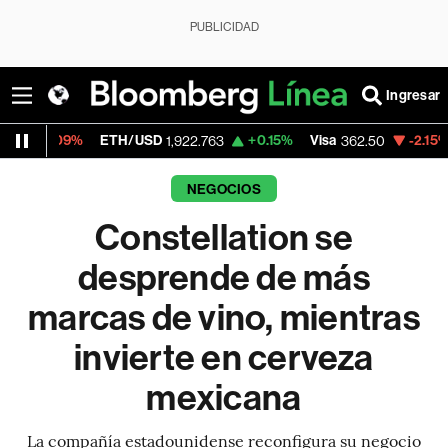
PUBLICIDAD
Ingresar
ETH/USD
+0.15%
Visa
-2.15%
MercadoLi
1,922.763
362.50
NEGOCIOS
Constellation se
desprende de más
marcas de vino, mientras
invierte en cerveza
mexicana
La compañía estadounidense reconfigura su negocio