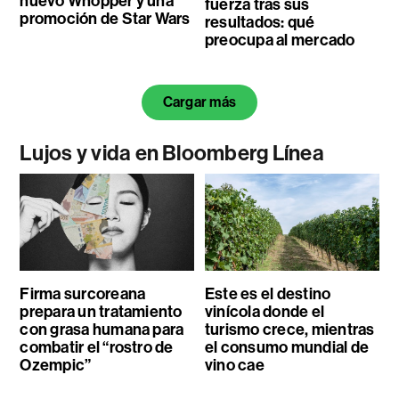
nuevo Whopper y una
fuerza tras sus
promoción de Star Wars
resultados: qué
preocupa al mercado
Cargar más
Lujos y vida en Bloomberg Línea
Firma surcoreana
Este es el destino
prepara un tratamiento
vinícola donde el
con grasa humana para
turismo crece, mientras
combatir el “rostro de
el consumo mundial de
Ozempic”
vino cae