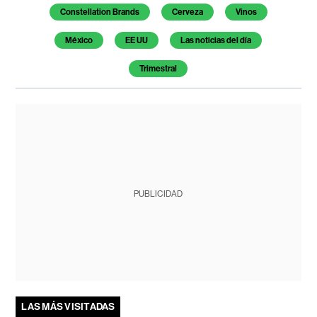
Constellation Brands
Cerveza
Vinos
México
EE UU
Las noticias del día
Trimestral
PUBLICIDAD
LAS MÁS VISITADAS