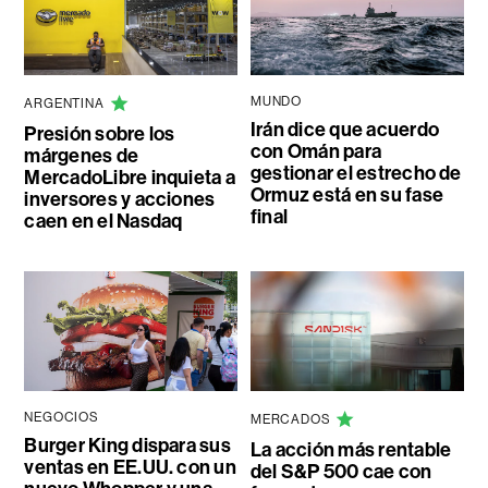
MUNDO
ARGENTINA
Irán dice que acuerdo
Presión sobre los
con Omán para
márgenes de
gestionar el estrecho de
MercadoLibre inquieta a
Ormuz está en su fase
inversores y acciones
final
caen en el Nasdaq
NEGOCIOS
MERCADOS
Burger King dispara sus
La acción más rentable
ventas en EE.UU. con un
del S&P 500 cae con