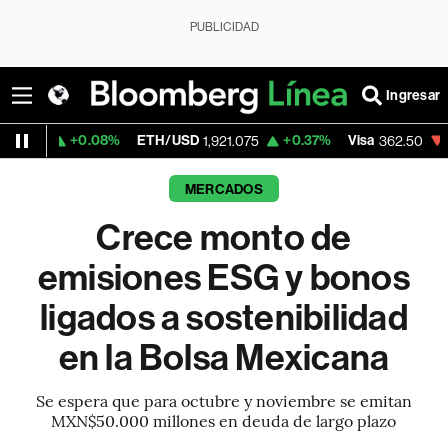
PUBLICIDAD
Ingresar
.08%
ETH/USD
+0.37%
Visa
-2.15%
Merca
1,921.075
362.50
MERCADOS
Crece monto de
emisiones ESG y bonos
ligados a sostenibilidad
en la Bolsa Mexicana
Se espera que para octubre y noviembre se emitan
MXN$50.000 millones en deuda de largo plazo