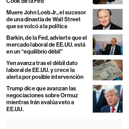
Cook de la Fed
Muere John Loeb Jr., el sucesor
de una dinastía de Wall Street
que se volcó a la política
Barkin, de la Fed, advierte que el
mercado laboral de EE.UU. está
en un “equilibrio débil”
Yen avanza tras el débil dato
laboral de EE.UU. y crece la
alerta por posible intervención
Trump dice que avanzan las
negociaciones sobre Ormuz
mientras Irán evalúa veto a
EE.UU.