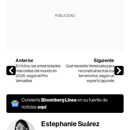
PUBLICIDAD
Anterior
Siguiente
En fotos: las universidades
Qué necesita Venezuela para
más bellas del mundo en
reconstruirse tras los
2026, según el Prix
terremotos, según un
Versailles
experto japonés
Convierta
Bloomberg Línea
en su fuente de
noticias
aquí
Estephanie Suárez