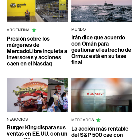
MUNDO
ARGENTINA
Irán dice que acuerdo
Presión sobre los
con Omán para
márgenes de
gestionar el estrecho de
MercadoLibre inquieta a
Ormuz está en su fase
inversores y acciones
final
caen en el Nasdaq
NEGOCIOS
MERCADOS
Burger King dispara sus
La acción más rentable
ventas en EE.UU. con un
del S&P 500 cae con