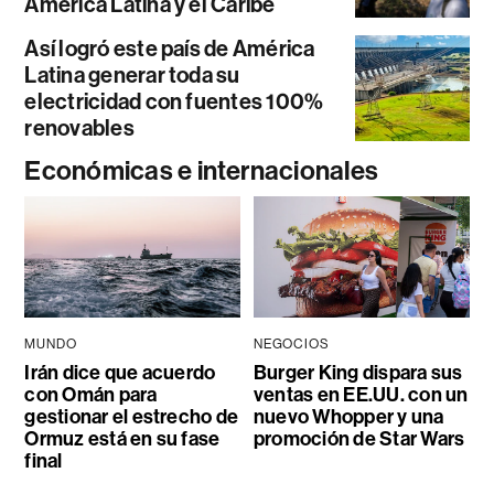
América Latina y el Caribe
Así logró este país de América
Latina generar toda su
electricidad con fuentes 100%
renovables
Económicas e internacionales
MUNDO
NEGOCIOS
Irán dice que acuerdo
Burger King dispara sus
con Omán para
ventas en EE.UU. con un
gestionar el estrecho de
nuevo Whopper y una
Ormuz está en su fase
promoción de Star Wars
final