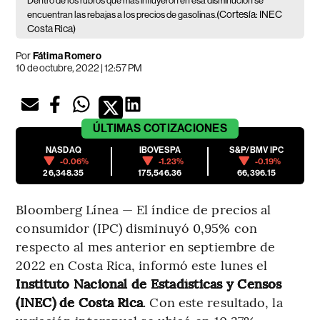
Dentro de los rubros que más influyeron en esa disminución se
(Cortesía: INEC
encuentran las rebajas a los precios de gasolinas.
Costa Rica)
Por
Fátima Romero
10 de octubre, 2022 | 12:57 PM
ÚLTIMAS
COTIZACIONES
NASDAQ
IBOVESPA
S&P/BMV IPC
-0.06%
-1.23%
-0.19%
26,348.35
175,546.36
66,396.15
Bloomberg Línea — El índice de precios al
consumidor (IPC) disminuyó 0,95% con
respecto al mes anterior en septiembre de
2022 en Costa Rica, informó este lunes el
Instituto Nacional de Estadísticas y Censos
(INEC) de Costa Rica
. Con este resultado, la