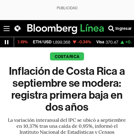
PUBLICIDAD
Ingresar
9%
ETH/USD
-0.34%
Visa
+0.52%
Mercad
1,899.368
370.47
COSTA RICA
Inflación de Costa Rica a
septiembre se modera:
registra primera baja en
dos años
La variación interanual del IPC se ubicó a septiembre
en 10,37% tras una caída de 0,95%, informó el
Instituto Nacional de Estadísticas y Censos