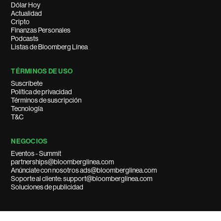
Dólar Hoy
Actualidad
Cripto
Finanzas Personales
Podcasts
Listas de Bloomberg Línea
TÉRMINOS DE USO
Suscríbete
Política de privacidad
Términos de suscripción
Tecnología
T&C
NEGOCIOS
Eventos - Summit
partnerships@bloomberglinea.com
Anúnciate con nosotros ads@bloomberglinea.com
Soporte al cliente: support@bloomberglinea.com
Soluciones de publicidad