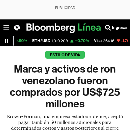
PUBLICIDAD
Ingresar
90%
ETH/USD
+0.70%
Visa
-1.70%
Mercad
1,919.208
364.16
ESTILO DE VIDA
Marca y activos de ron
venezolano fueron
comprados por US$725
millones
Brown-Forman, una empresa estadounidense, aceptó
pagar también 50 millones adicionales para
determinados costos y gastos posteriores al cierre