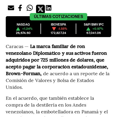
ÚLTIMAS
COTIZACIONES
NASDAQ
IBOVESPA
S&P/BMV IPC
+1.24%
-1.55%
+0.97%
26,674.60
172,827.24
67,041.06
Caracas —
La marca familiar de ron
venezolano Diplomático y sus activos fueron
adquiridos por 725 millones de dólares, que
aceptó pagar la corporación estadounidense,
Brown-Forman,
de acuerdo a un reporte de la
Comisión de Valores y Bolsa de Estados
Unidos.
En el acuerdo, que también establece la
compra de la destilería en los Andes
venezolanos, la embotelladora en Panamá y el