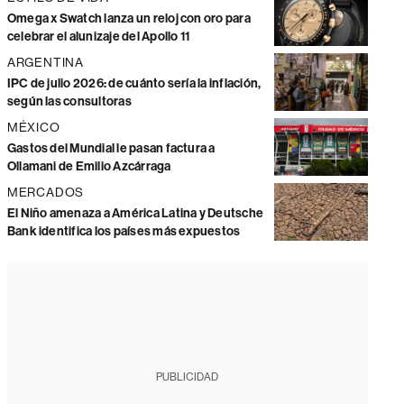
Omega x Swatch lanza un reloj con oro para
celebrar el alunizaje del Apollo 11
ARGENTINA
IPC de julio 2026: de cuánto sería la inflación,
según las consultoras
MÉXICO
Gastos del Mundial le pasan factura a
Ollamani de Emilio Azcárraga
MERCADOS
El Niño amenaza a América Latina y Deutsche
Bank identifica los países más expuestos
PUBLICIDAD