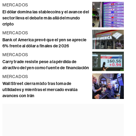
MERCADOS
El dólar domina las stablecoins y el avance del
sector lleva el debate más allá del mundo
cripto
MERCADOS
Bank of America prevé que el yen se aprecie
6% frente al dólar a finales de 2026
MERCADOS
Carry trade resiste pese a la pérdida de
atractivo del yen como fuente de financiación
MERCADOS
Wall Street cierra mixto tras toma de
utilidades y mientras el mercado evalúa
avances con Irán