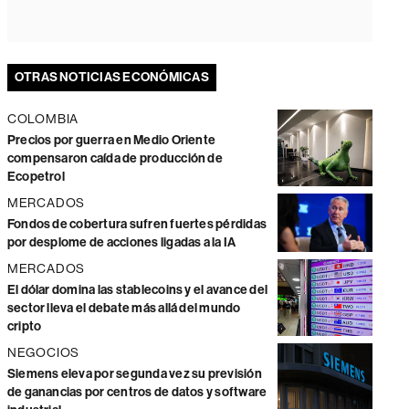
OTRAS NOTICIAS ECONÓMICAS
COLOMBIA
Precios por guerra en Medio Oriente
compensaron caída de producción de
Ecopetrol
MERCADOS
Fondos de cobertura sufren fuertes pérdidas
por desplome de acciones ligadas a la IA
MERCADOS
El dólar domina las stablecoins y el avance del
sector lleva el debate más allá del mundo
cripto
NEGOCIOS
Siemens eleva por segunda vez su previsión
de ganancias por centros de datos y software