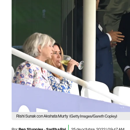
Rishi Sunak con Akshata Murty
(Getty Images/Gareth Copley)
Por
Ben Stupples - Saritha Rai
25 de octubre, 2022 | 09:47 AM