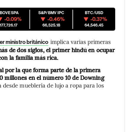
IBOVESPA
S&P/BMV IPC
BTC/USD
-0.09%
-0.46%
-0.37%
177,726.17
66,525.18
64,546.45
implica varias primeras
er ministro británico
ás de dos siglos, el primer hindú en ocupar
on la familia más rica.
l por la que forma parte de la primera
00 millones en el número 10 de Downing
 desde mueblería de lujo a ropa para los