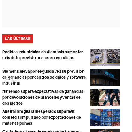
LAS ÚLTIMAS
Pedidos industriales de Alemania aumentan
más de lo previsto por los economistas
Siemens eleva por segunda vez su previsión
de ganancias por centros de datos y software
industrial
Nintendo supera expectativas de ganancias
por devoluciones de aranceles y ventas de
dos juegos
Australia registra inesperado superávit
comercial impulsado por exportaciones de
materias primas
Caída de acciones de semiconductores en