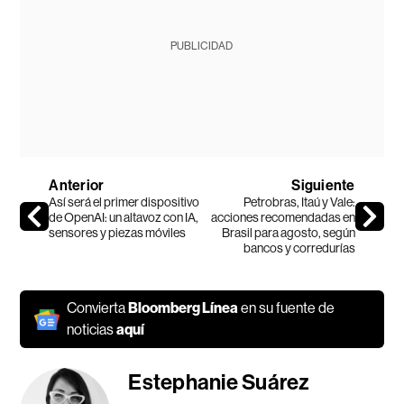
PUBLICIDAD
Anterior
Siguiente
Así será el primer dispositivo
Petrobras, Itaú y Vale:
de OpenAI: un altavoz con IA,
acciones recomendadas en
sensores y piezas móviles
Brasil para agosto, según
bancos y corredurías
Convierta
Bloomberg Línea
en su fuente de
noticias
aquí
Estephanie Suárez