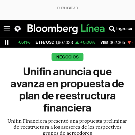
PUBLICIDAD
Ingresar
1%
ETH/USD
+0.08%
Visa
-2.19%
Merca
1,907.323
362.365
NEGOCIOS
Unifin anuncia que
avanza en propuesta de
plan de reestructura
financiera
Unifin Financiera presentó una propuesta preliminar
de reestructura a los asesores de los respectivos
grupos de acreedores