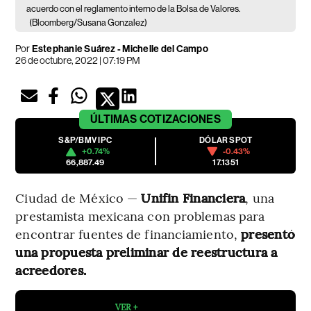
acuerdo con el reglamento interno de la Bolsa de Valores.
(Bloomberg/Susana Gonzalez)
Por
Estephanie Suárez
-
Michelle del Campo
26 de octubre, 2022 | 07:19 PM
ÚLTIMAS
COTIZACIONES
S&P/BMV IPC
DÓLAR SPOT
+0.74%
-0.43%
66,887.49
17.1351
Ciudad de México —
Unifin Financiera
, una
prestamista mexicana con problemas para
encontrar fuentes de financiamiento,
presentó
una propuesta preliminar de reestructura a
acreedores.
VER +