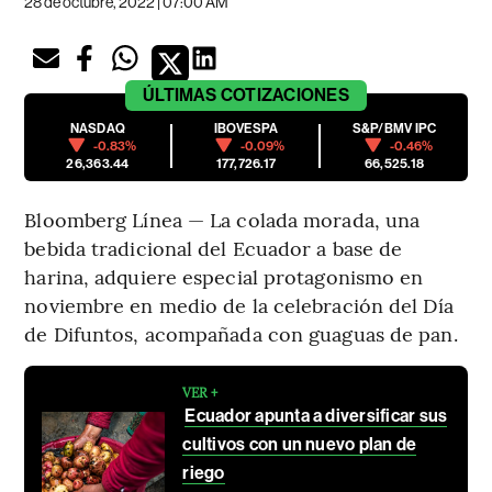
28 de octubre, 2022 | 07:00 AM
ÚLTIMAS
COTIZACIONES
NASDAQ
IBOVESPA
S&P/BMV IPC
-0.83%
-0.09%
-0.46%
26,363.44
177,726.17
66,525.18
Bloomberg Línea — La colada morada, una
bebida tradicional del Ecuador a base de
harina, adquiere especial protagonismo en
noviembre en medio de la celebración del Día
de Difuntos, acompañada con guaguas de pan.
VER +
Ecuador apunta a diversificar sus
cultivos con un nuevo plan de
riego