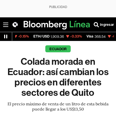
PUBLICIDAD
Ingresar
.15%
ETH/USD
-0.33%
Visa
-0.28%
Merca
1,909.36
368.54
ECUADOR
Colada morada en
Ecuador: así cambian los
precios en diferentes
sectores de Quito
El precio máximo de venta de un litro de esta bebida
puede llegar a los US$13,50