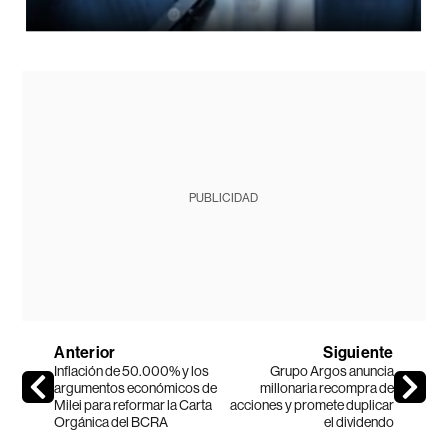
PUBLICIDAD
Anterior
Siguiente
Inflación de 50.000% y los
Grupo Argos anuncia
argumentos económicos de
millonaria recompra de
Milei para reformar la Carta
acciones y promete duplicar
Orgánica del BCRA
el dividendo