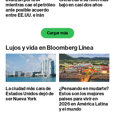
mientras cae el petróleo
bajo en casi dos años
ante posible acuerdo
entre EE.UU. e Irán
Cargar más
Lujos y vida en Bloomberg Línea
La ciudad más cara de
¿Pensando en mudarte?
Estados Unidos dejó de
Estos son los mejores
ser Nueva York
países para vivir en
2026 en América Latina
y el mundo