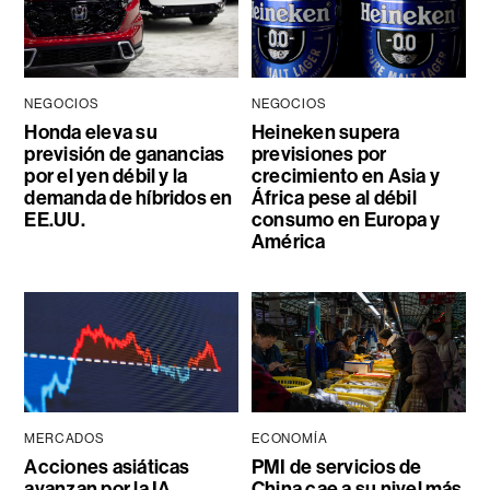
NEGOCIOS
NEGOCIOS
Honda eleva su
Heineken supera
previsión de ganancias
previsiones por
por el yen débil y la
crecimiento en Asia y
demanda de híbridos en
África pese al débil
EE.UU.
consumo en Europa y
América
MERCADOS
ECONOMÍA
Acciones asiáticas
PMI de servicios de
avanzan por la IA
China cae a su nivel más