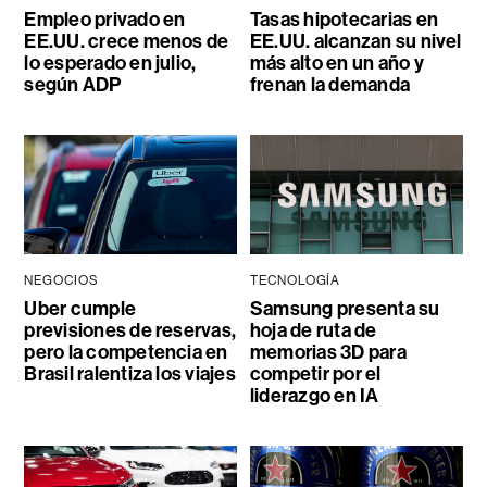
Empleo privado en
Tasas hipotecarias en
EE.UU. crece menos de
EE.UU. alcanzan su nivel
lo esperado en julio,
más alto en un año y
según ADP
frenan la demanda
NEGOCIOS
TECNOLOGÍA
Uber cumple
Samsung presenta su
previsiones de reservas,
hoja de ruta de
pero la competencia en
memorias 3D para
Brasil ralentiza los viajes
competir por el
liderazgo en IA