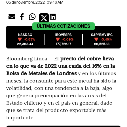
05 de noviembre, 2022 | 09:46 AM
ÚLTIMAS
COTIZACIONES
NASDAQ
IBOVESPA
S&P/BMV IPC
-0.83%
-0.09%
-0.46%
26,363.44
177,726.17
66,525.18
Bloomberg Línea — El
precio del cobre lleva
en lo que va de 2022 una caída del 16% en la
Bolsa de Metales de Londres
y en los últimos
meses, la constante para este metal ha sido la
volatilidad, con una tendencia a la baja, algo
que genera preocupación en las arcas del
Estado chileno y en el país en general, dado
que se trata del producto exportable más
importante.