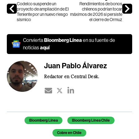
Codelco suspende un
Rendimientos de bonos
proyecto de ampliación de El
chilenos podrían tocar
Teniente por un nuevo riesgo
máximos de 2026 si persiste
sísmico
el cierre de Ormuz
Convierta
Bloomberg Línea
en su fuente de
noticias
aquí
Juan Pablo Álvarez
Redactor en Central Desk.
Temas de este artículo
Bloomberg Línea
Bloomberg Línea Chile
Cobre en Chile