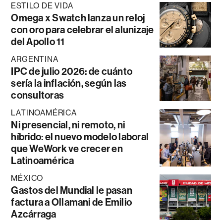
ESTILO DE VIDA
Omega x Swatch lanza un reloj
con oro para celebrar el alunizaje
del Apollo 11
ARGENTINA
IPC de julio 2026: de cuánto
sería la inflación, según las
consultoras
LATINOAMÉRICA
Ni presencial, ni remoto, ni
híbrido: el nuevo modelo laboral
que WeWork ve crecer en
Latinoamérica
MÉXICO
Gastos del Mundial le pasan
factura a Ollamani de Emilio
Azcárraga