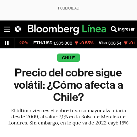
PUBLICIDAD
Ingresar
ETH/USD
-0.55%
Visa
-0.28%
MercadoL
1,905.308
368.54
CHILE
Precio del cobre sigue
volátil: ¿Cómo afecta a
Chile?
El último viernes el cobre tuvo su mayor alza diaria
desde 2009, al saltar 7,1% en la Bolsa de Metales de
Londres. Sin embargo, en lo que va de 2022 cayó 16%