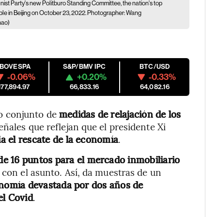
t Party's new Politburo Standing Committee, the nation's top
ople in Beijing on October 23, 2022. Photographer: Wang
hao)
IBOVESPA
S&P/BMV IPC
BTC/USD
-0.06%
+0.20%
-0.33%
177,894.97
66,833.16
64,082.16
o conjunto de
medidas de relajación de los
señales que reflejan que el presidente Xi
ia el rescate de la economía
.
de 16 puntos para el mercado inmobiliario
 con el asunto. Así, da muestras de un
onomía devastada por dos años de
el Covid
.