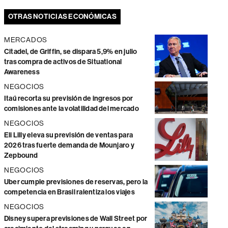
OTRAS NOTICIAS ECONÓMICAS
MERCADOS
Citadel, de Griffin, se dispara 5,9% en julio
tras compra de activos de Situational
Awareness
NEGOCIOS
Itaú recorta su previsión de ingresos por
comisiones ante la volatilidad del mercado
NEGOCIOS
Eli Lilly eleva su previsión de ventas para
2026 tras fuerte demanda de Mounjaro y
Zepbound
NEGOCIOS
Uber cumple previsiones de reservas, pero la
competencia en Brasil ralentiza los viajes
NEGOCIOS
Disney supera previsiones de Wall Street por