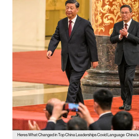
Heres What Changed in Top China Leaderships Covid Language
China's 