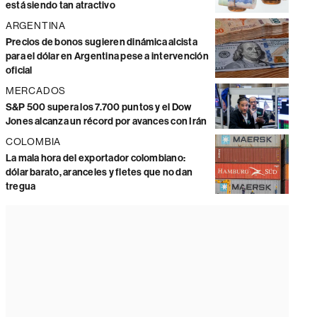
está siendo tan atractivo
ARGENTINA
Precios de bonos sugieren dinámica alcista
para el dólar en Argentina pese a intervención
oficial
MERCADOS
S&P 500 supera los 7.700 puntos y el Dow
Jones alcanza un récord por avances con Irán
COLOMBIA
La mala hora del exportador colombiano:
dólar barato, aranceles y fletes que no dan
tregua