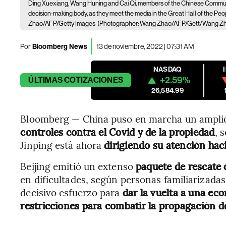
Ding Xuexiang, Wang Huning and Cai Qi, members of the Chinese Communis
decision-making body, as they meet the media in the Great Hall of the Pe
Zhao/AFP/Getty Images
(Photographer: Wang Zhao/AFP/Gett/Wang Z
Por
Bloomberg News
13 de noviembre, 2022 | 07:31 AM
NASDAQ
+2.59%
ÚLTIMAS
COTIZACIONES
26,584.99
Bloomberg — China puso en marcha un ampli
controles contra el Covid y de la propiedad
, 
Jinping está ahora
dirigiendo su atención hac
Beijing emitió un extenso
paquete de rescate 
en dificultades, según personas familiarizadas
decisivo esfuerzo para
dar la vuelta a una ec
restricciones para combatir la propagación d