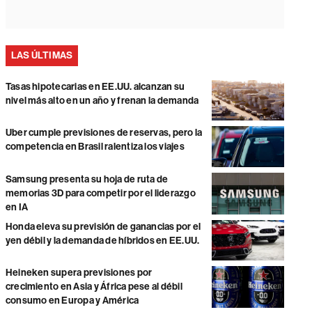
LAS ÚLTIMAS
Tasas hipotecarias en EE.UU. alcanzan su
nivel más alto en un año y frenan la demanda
Uber cumple previsiones de reservas, pero la
competencia en Brasil ralentiza los viajes
Samsung presenta su hoja de ruta de
memorias 3D para competir por el liderazgo
en IA
Honda eleva su previsión de ganancias por el
yen débil y la demanda de híbridos en EE.UU.
Heineken supera previsiones por
crecimiento en Asia y África pese al débil
consumo en Europa y América