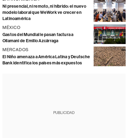
Ni presencial, ni remoto, ni híbrido: el nuevo
modelo laboral que WeWork ve crecer en
Latinoamérica
MÉXICO
Gastos del Mundial le pasan factura a
Ollamani de Emilio Azcárraga
MERCADOS
El Niño amenaza a América Latina y Deutsche
Bank identifica los países más expuestos
PUBLICIDAD