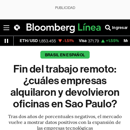
PUBLICIDAD
Ingresar
H/USD
-1.51%
Visa
+1.55%
MercadoLibre
1,853.455
371.79
1,9
BRASIL EN ESPAÑOL
Fin del trabajo remoto:
¿cuáles empresas
alquilaron y devolvieron
oficinas en Sao Paulo?
Tras dos años de porcentuales negativos, el mercado
vuelve a mostrar datos positivos con la expansión de
las empresas tecnológicas