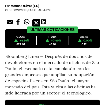
Por
Mariana d'Ávila (ES)
21 de noviembre, 2022 | 01:34 PM
ÚLTIMAS
COTIZACIONES
GOOG
ITUB4
OIBR3
+4.36%
+0.49%
0.00%
372.01
43.10
0.12
Bloomberg Línea — Después de dos años de
devoluciones en el mercado de oficinas de Sao
Paulo, el escenario está cambiando con las
grandes empresas que amplían su ocupación
de espacios físicos en São Paulo, el mayor
mercado del país. Esta vuelta a las oficinas ha
sido liderada por un sector: el tecnológico.