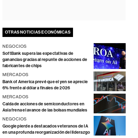
OTRAS NOTICIAS ECONÓMICAS
NEGOCIOS
SoftBank supera las expectativas de
ganancias gracias al repunte de acciones de
fabricantes de chips
MERCADOS
Bank of America prevé que el yen se aprecie
6% frente al dólar a finales de 2026
MERCADOS
Caída de acciones de semiconductores en
Asia frena el avance de las bolsas mundiales
NEGOCIOS
Google pierde a destacados veteranos de IA
en una profunda reorganización del liderazgo