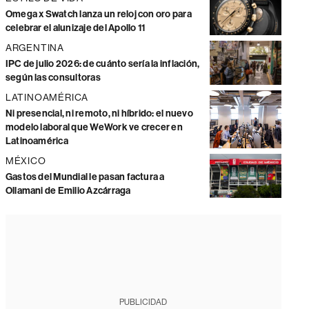
Omega x Swatch lanza un reloj con oro para
celebrar el alunizaje del Apollo 11
ARGENTINA
IPC de julio 2026: de cuánto sería la inflación,
según las consultoras
LATINOAMÉRICA
Ni presencial, ni remoto, ni híbrido: el nuevo
modelo laboral que WeWork ve crecer en
Latinoamérica
MÉXICO
Gastos del Mundial le pasan factura a
Ollamani de Emilio Azcárraga
PUBLICIDAD