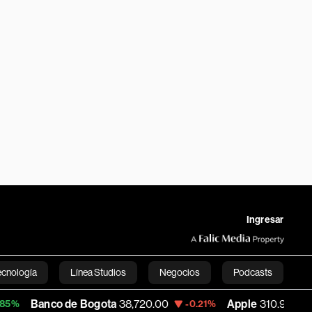
Ingresar
ecnología
Línea Studios
Negocios
Podcasts
o de Bogota
38,720.00
Apple
310.94
US
-0.21%
+0.55%
English