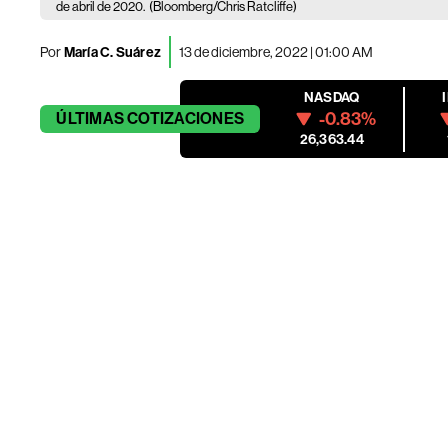
de abril de 2020.
(Bloomberg/Chris Ratcliffe)
Por
María C. Suárez
13 de diciembre, 2022 | 01:00 AM
NASDAQ
-0.83%
ÚLTIMAS
COTIZACIONES
26,363.44