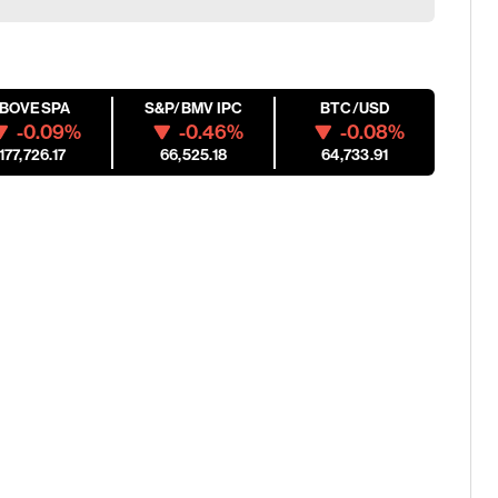
IBOVESPA
S&P/BMV IPC
BTC/USD
-0.09%
-0.46%
-0.08%
177,726.17
66,525.18
64,733.91