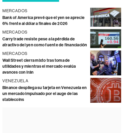
MERCADOS
Bank of America prevé que el yen se aprecie
6% frente al dólar a finales de 2026
MERCADOS
Carry trade resiste pese a la pérdida de
atractivo del yen como fuente de financiación
MERCADOS
Wall Street cierra mixto tras toma de
utilidades y mientras el mercado evalúa
avances con Irán
VENEZUELA
Binance despliega su tarjeta en Venezuela en
un mercado impulsado por el auge de las
stablecoins