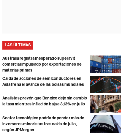
LAS ÚLTIMAS
Australia registra inesperado superávit
comercial impulsado por exportaciones de
materias primas
Caída de acciones de semiconductores en
Asia frena el avance de las bolsas mundiales
Analistas prevén que Banxico deje sin cambio
la tasa mientras inflación baja a 3,13% en julio
Sector tecnológico podría depender más de
inversores minoristas tras caída de julio,
según JPMorgan