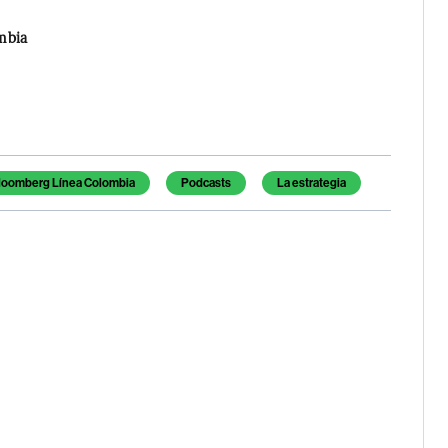
mbia
loomberg Línea Colombia
Podcasts
La estrategia