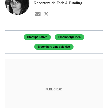
Reportera de Tech & Funding
Temas de este artículo
Startups LatAm
Bloomberg Línea
Bloomberg Línea México
PUBLICIDAD