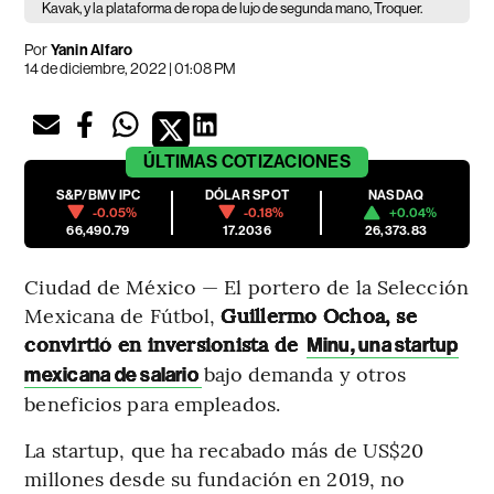
Kavak, y la plataforma de ropa de lujo de segunda mano, Troquer.
Por
Yanin Alfaro
14 de diciembre, 2022 | 01:08 PM
ÚLTIMAS
COTIZACIONES
S&P/BMV IPC
DÓLAR SPOT
NASDAQ
-0.05%
-0.18%
+0.04%
66,490.79
17.2036
26,373.83
Ciudad de México — El portero de la Selección
Mexicana de Fútbol,
Guillermo Ochoa, se
convirtió en inversionista de
Minu, una startup
bajo demanda y otros
mexicana de salario
beneficios para empleados.
La startup, que ha recabado más de US$20
millones desde su fundación en 2019, no