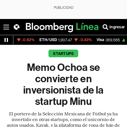
PUBLICIDAD
Ingresar
-0.62%
ETH/USD
-0.43%
Visa
+0.28%
M
1,907.47
369.565
STARTUPS
Memo Ochoa se
convierte en
inversionista de la
startup Minu
El portero de la Selección Mexicana de Fútbol ya ha
invertido en otras startups, como el unicornio de
autos usados, Kavak, y la plataforma de ropa de lujo de