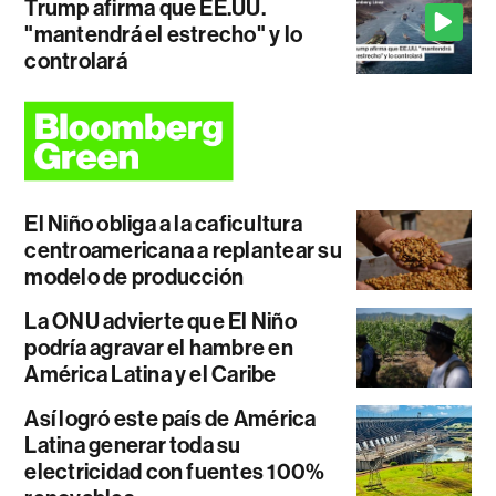
Trump afirma que EE.UU.
"mantendrá el estrecho" y lo
controlará
El Niño obliga a la caficultura
centroamericana a replantear su
modelo de producción
La ONU advierte que El Niño
podría agravar el hambre en
América Latina y el Caribe
Así logró este país de América
Latina generar toda su
electricidad con fuentes 100%