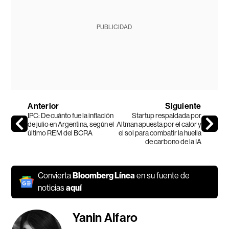
PUBLICIDAD
Anterior
Siguiente
IPC: De cuánto fue la inflación
Startup respaldada por
de julio en Argentina, según el
Altman apuesta por el calor y
último REM del BCRA
el sol para combatir la huella
de carbono de la IA
Convierta
Bloomberg Línea
en su fuente de
noticias
aquí
Yanin Alfaro