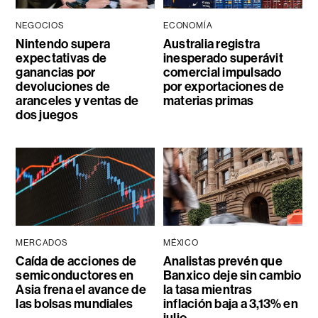
NEGOCIOS
ECONOMÍA
Nintendo supera
Australia registra
expectativas de
inesperado superávit
ganancias por
comercial impulsado
devoluciones de
por exportaciones de
aranceles y ventas de
materias primas
dos juegos
MERCADOS
MÉXICO
Caída de acciones de
Analistas prevén que
semiconductores en
Banxico deje sin cambio
Asia frena el avance de
la tasa mientras
las bolsas mundiales
inflación baja a 3,13% en
julio