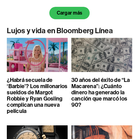
Cargar más
Lujos y vida en Bloomberg Línea
¿Habrá secuela de
30 años del éxito de “La
‘Barbie’? Los millonarios
Macarena”: ¿Cuánto
sueldos de Margot
dinero ha generado la
Robbie y Ryan Gosling
canción que marcó los
complican una nueva
90?
película