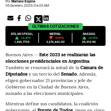
Por
Mariano Espina
05 de enero, 2023 | 04:00 AM
ÚLTIMAS
COTIZACIONES
DÓLAR OFICIAL
MERVAL
NASDAQ
+0.41%
-0.51%
+2.13%
1,493.7705
3,274,443.00
25,913.90
Buenos Aires —
Este 2023 se realizarán las
elecciones presidenciales en Argentina
.
También se renovará la mitad de la
Cámara de
Diputados
y un tercio del
Senado
. Además,
eligen gobernador 21 provincias y jefe de
Gobierno en la Ciudad de Buenos Aires,
sumado a las elecciones municipales.
Mientras define sus candidatos, la coalición
gobernante, el
Frente de Todos
, tiene en claro