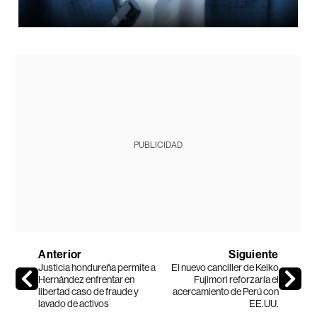
PUBLICIDAD
Anterior
Siguiente
Justicia hondureña permite a
El nuevo canciller de Keiko
Hernández enfrentar en
Fujimori reforzaría el
libertad caso de fraude y
acercamiento de Perú con
lavado de activos
EE.UU.