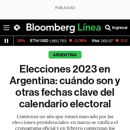
PUBLICIDAD
Ingresar
ETH/USD
-0.36%
Visa
-0.13%
MercadoLi
1,860.763
365.67
ARGENTINA
Elecciones 2023 en
Argentina: cuándo son y
otras fechas clave del
calendario electoral
Comienza un año que estará marcado por las
elecciones presidenciales: en marzo se ratifica el
cronograma oficial y en febrero comienzan los