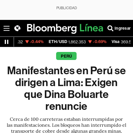
PUBLICIDAD
Ingresar
-0.44%
ETH/USD
-0.69%
Visa
+1.07%
1,862.353
369.59
PERÚ
Manifestantes en Perú se
dirigen a Lima: Exigen
que Dina Boluarte
renuncie
Cerca de 100 carreteras estaban interrumpidas por
las manifestaciones. Los bloqueos han interrumpido el
transporte de cobre desde algunas grandes minas,