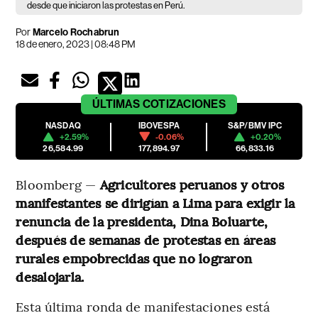
desde que iniciaron las protestas en Perú.
Por
Marcelo Rochabrun
18 de enero, 2023 | 08:48 PM
ÚLTIMAS
COTIZACIONES
NASDAQ
IBOVESPA
S&P/BMV IPC
+2.59%
-0.06%
+0.20%
26,584.99
177,894.97
66,833.16
Bloomberg —
Agricultores peruanos y otros
manifestantes se dirigían a Lima para exigir la
renuncia de la presidenta, Dina Boluarte,
después de semanas de protestas en áreas
rurales empobrecidas que no lograron
desalojarla.
Esta última ronda de manifestaciones está