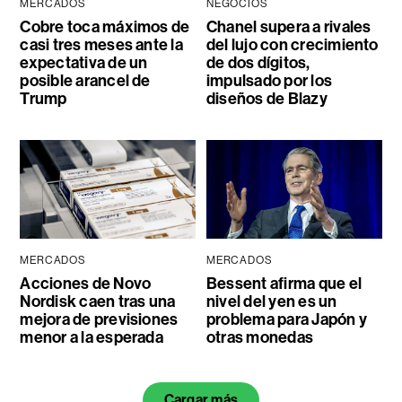
MERCADOS
NEGOCIOS
Cobre toca máximos de
Chanel supera a rivales
casi tres meses ante la
del lujo con crecimiento
expectativa de un
de dos dígitos,
posible arancel de
impulsado por los
Trump
diseños de Blazy
MERCADOS
MERCADOS
Acciones de Novo
Bessent afirma que el
Nordisk caen tras una
nivel del yen es un
mejora de previsiones
problema para Japón y
menor a la esperada
otras monedas
Cargar más