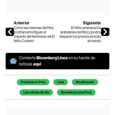
Anterior
Siguiente
Cómo las reservas de Perú
El Niño amenaza los
podrían amortiguar el
arándanos de Perú y podría
impacto del fenómeno de El
disparar los precios en todo
Niño Costero
el mundo
Convierta
Bloomberg Línea
en su fuente de
noticias
aquí
Temas de este artículo
Protestas en Perú
Lima
Dina Boluarte
Las noticias del día
Bloomberg Línea Perú