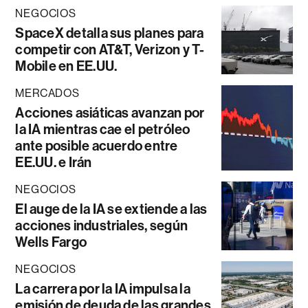
NEGOCIOS
SpaceX detalla sus planes para
competir con AT&T, Verizon y T-
Mobile en EE.UU.
MERCADOS
Acciones asiáticas avanzan por
la IA mientras cae el petróleo
ante posible acuerdo entre
EE.UU. e Irán
NEGOCIOS
El auge de la IA se extiende a las
acciones industriales, según
Wells Fargo
NEGOCIOS
La carrera por la IA impulsa la
emisión de deuda de las grandes