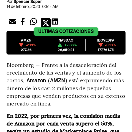
Por
Spencer Soper
14 de febrero, 2023 | 03:14 AM
ÚLTIMAS
COTIZACIONES
AMZN
NASDAQ
IBOVESPA
-2.19%
+2.88%
-0.13%
277.86
26,659.21
177,761.75
Bloomberg — Frente a la desaceleración del
crecimiento de las ventas y el aumento de los
costos,
(
) está exprimiendo más
Amazon
AMZN
dinero de los casi 2 millones de pequeñas
empresas que venden productos en su extenso
mercado en línea.
En 2022, por primera vez, la comisión media
de Amazon por cada venta superó el 50%,
según un estudio de Marketplace Pulse, que