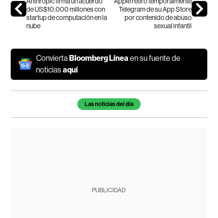
Anthropic firma un acuerdo
Apple retiró temporalmente
de US$10.000 millones con
Telegram de su App Store
startup de computación en la
por contenido de abuso
nube
sexual infantil
Convierta
Bloomberg Línea
en su fuente de
noticias
aquí
Temas de este artículo
Las noticias del día
PUBLICIDAD