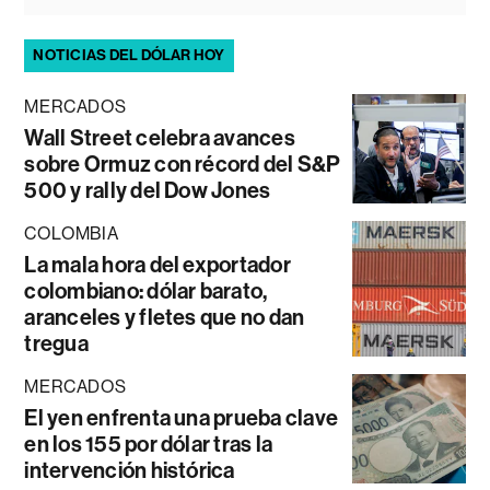
NOTICIAS DEL DÓLAR HOY
MERCADOS
Wall Street celebra avances
sobre Ormuz con récord del S&P
500 y rally del Dow Jones
COLOMBIA
La mala hora del exportador
colombiano: dólar barato,
aranceles y fletes que no dan
tregua
MERCADOS
El yen enfrenta una prueba clave
en los 155 por dólar tras la
intervención histórica