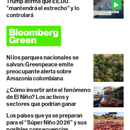
Trump afirma que EE.UU.
"mantendrá el estrecho" y lo
controlará
Ni los parques nacionales se
salvan: Greenpeace emite
preocupante alerta sobre
Amazonía colombiana
¿Cómo invertir ante el fenómeno
de El Niño? Los activos y
sectores que podrían ganar
Los países que ya se preparan
para el “Súper Niño 2026” y sus
posibles consecuencias