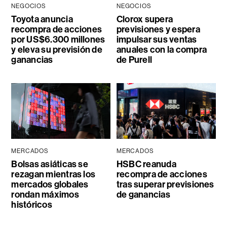
NEGOCIOS
NEGOCIOS
Toyota anuncia
Clorox supera
recompra de acciones
previsiones y espera
por US$6.300 millones
impulsar sus ventas
y eleva su previsión de
anuales con la compra
ganancias
de Purell
MERCADOS
MERCADOS
Bolsas asiáticas se
HSBC reanuda
rezagan mientras los
recompra de acciones
mercados globales
tras superar previsiones
rondan máximos
de ganancias
históricos