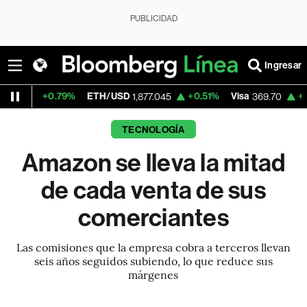
PUBLICIDAD
Ingresar
9%
ETH/USD
+0.51%
Visa
+1.10%
Mercad
1,877.045
369.70
TECNOLOGÍA
Amazon se lleva la mitad
de cada venta de sus
comerciantes
Las comisiones que la empresa cobra a terceros llevan
seis años seguidos subiendo, lo que reduce sus
márgenes