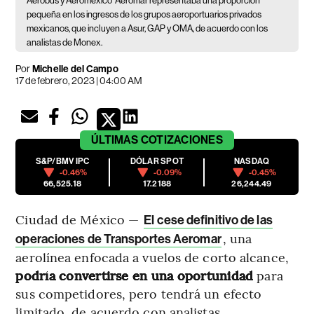
Aerobus y Aeroméxico
Aeromar representaba una proporción
pequeña en los ingresos de los grupos aeroportuarios privados
mexicanos, que incluyen a Asur, GAP y OMA, de acuerdo con los
analistas de Monex.
Por
Michelle del Campo
17 de febrero, 2023 | 04:00 AM
ÚLTIMAS
COTIZACIONES
S&P/BMV IPC
DÓLAR SPOT
NASDAQ
-0.46%
-0.09%
-0.45%
66,525.18
17.2188
26,244.49
Ciudad de México —
El cese definitivo de las
, una
operaciones de Transportes Aeromar
aerolínea enfocada a vuelos de corto alcance,
podría convertirse en una oportunidad
para
sus competidores, pero tendrá un efecto
limitado, de acuerdo con analistas.