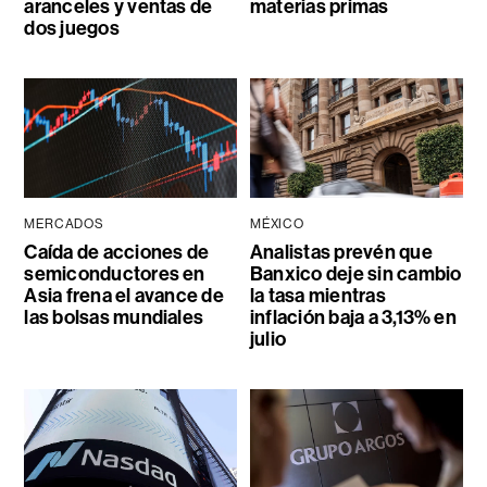
aranceles y ventas de
materias primas
dos juegos
MERCADOS
MÉXICO
Caída de acciones de
Analistas prevén que
semiconductores en
Banxico deje sin cambio
Asia frena el avance de
la tasa mientras
las bolsas mundiales
inflación baja a 3,13% en
julio