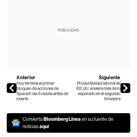
PUBLICIDAD
Anterior
Siguiente
Hoy termina el primer
Productividad laboral de
bloqueo de acciones de
EE.UU. acelera más de lo
SpaceX: las 5 claves antes de
esperado en el segundo
invertir
trimestre
Convierta
Bloomberg Línea
en su fuente de
noticias
aquí