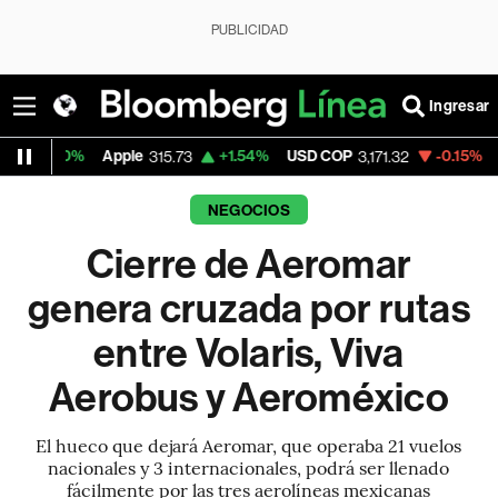
PUBLICIDAD
Ingresar
Apple
+1.54%
USD COP
-0.15%
Tesla
315.73
3,171.32
316.3
NEGOCIOS
Cierre de Aeromar
genera cruzada por rutas
entre Volaris, Viva
Aerobus y Aeroméxico
El hueco que dejará Aeromar, que operaba 21 vuelos
nacionales y 3 internacionales, podrá ser llenado
fácilmente por las tres aerolíneas mexicanas