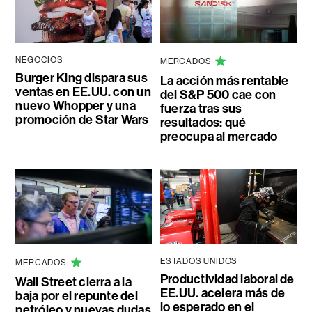
NEGOCIOS
MERCADOS
Burger King dispara sus
La acción más rentable
ventas en EE.UU. con un
del S&P 500 cae con
nuevo Whopper y una
fuerza tras sus
promoción de Star Wars
resultados: qué
preocupa al mercado
ESTADOS UNIDOS
MERCADOS
Productividad laboral de
Wall Street cierra a la
EE.UU. acelera más de
baja por el repunte del
lo esperado en el
petróleo y nuevas dudas