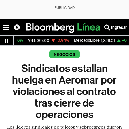
PUBLICIDAD
Ingresar
Visa
-0.94%
MercadoLibre
+0.10%
Banco 
367.00
1,826.01
NEGOCIOS
Sindicatos estallan
huelga en Aeromar por
violaciones al contrato
tras cierre de
operaciones
Los líderes sindicales de pilotos y sobrecargos dijeron