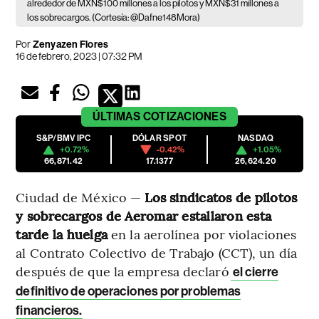
alrededor de MXN$100 millones a los pilotos y MXN$31 millones a
los sobrecargos. (Cortesía: @Dafne148Mora)
Por
Zenyazen Flores
16 de febrero, 2023 | 07:32 PM
ÚLTIMAS
COTIZACIONES
S&P/BMV IPC
DÓLAR SPOT
NASDAQ
+0.72%
-0.42%
+1.05%
66,871.42
17.1377
26,624.20
Ciudad de México —
Los sindicatos de pilotos
y sobrecargos de Aeromar estallaron esta
tarde la huelga
en la aerolínea por violaciones
al Contrato Colectivo de Trabajo (CCT), un día
después de que la empresa declaró
el cierre
definitivo de operaciones por problemas
financieros.