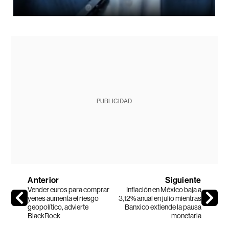
PUBLICIDAD
Anterior
Siguiente
Vender euros para comprar
Inflación en México baja a
yenes aumenta el riesgo
3,12% anual en julio mientras
geopolítico, advierte
Banxico extiende la pausa
BlackRock
monetaria