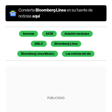
Convierta
Bloomberg Línea
en su fuente de
noticias
aquí
Temas de este artículo
Aeromar
AICM
Aviación mexicana
AMLO
Bloomberg Línea
Bloomberg Línea México
Las noticias del día
PUBLICIDAD