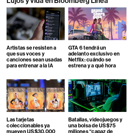
Lujos y vida en Bloomberg Línea
Artistas se resisten a
GTA 6 tendrá un
que sus voces y
adelanto exclusivo en
canciones sean usadas
Netflix: cuándo se
para entrenar a la IA
estrena y a qué hora
Las tarjetas
Batallas, videojuegos y
coleccionables ya
una bolsa de US$75
mueven US$30.000
millones “capaz de