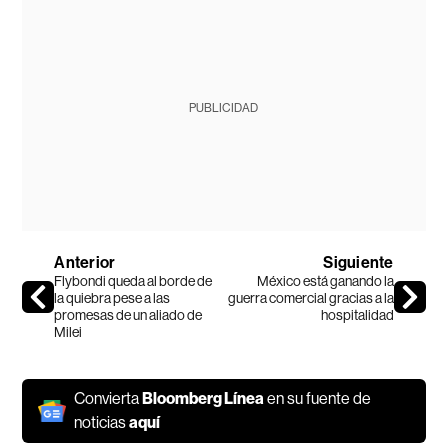
PUBLICIDAD
Anterior
Siguiente
Flybondi queda al borde de
México está ganando la
la quiebra pese a las
guerra comercial gracias a la
promesas de un aliado de
hospitalidad
Milei
Convierta
Bloomberg Línea
en su fuente de
noticias
aquí