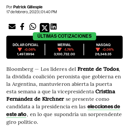
Por
Patrick Gillespie
17 de febrero, 2023 | 01:40 PM
ÚLTIMAS
COTIZACIONES
DÓLAR OFICIAL
MERVAL
NASDAQ
-0.06%
-1.76%
-0.06%
1,497.8994
3,100,732.00
26,348.35
Bloomberg — Los líderes del
Frente de Todos
,
la dividida coalición peronista que gobierna en
la Argentina, mantuvieron abierta la puerta
esta semana a que la vicepresidenta
Cristina
Fernández de Kirchner
se presente como
candidata a la presidencia en las
elecciones de
, en lo que supondría un sorprendente
este año
giro político.