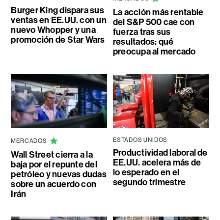
Burger King dispara sus
La acción más rentable
ventas en EE.UU. con un
del S&P 500 cae con
nuevo Whopper y una
fuerza tras sus
promoción de Star Wars
resultados: qué
preocupa al mercado
ESTADOS UNIDOS
MERCADOS
Productividad laboral de
Wall Street cierra a la
EE.UU. acelera más de
baja por el repunte del
lo esperado en el
petróleo y nuevas dudas
segundo trimestre
sobre un acuerdo con
Irán