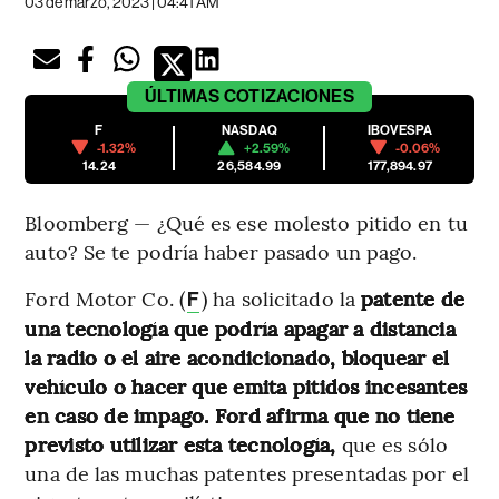
03 de marzo, 2023 | 04:41 AM
ÚLTIMAS
COTIZACIONES
F
NASDAQ
IBOVESPA
-1.32%
+2.59%
-0.06%
14.24
26,584.99
177,894.97
Bloomberg — ¿Qué es ese molesto pitido en tu
auto? Se te podría haber pasado un pago.
Ford Motor Co. (
) ha solicitado la
patente de
F
una tecnología que podría apagar a distancia
la radio o el aire acondicionado, bloquear el
vehículo o hacer que emita pitidos incesantes
en caso de impago. Ford afirma que no tiene
previsto utilizar esta tecnología,
que es sólo
una de las muchas patentes presentadas por el