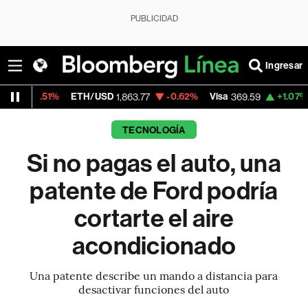
PUBLICIDAD
Ingresar
%
ETH/USD
-0.62%
Visa
+1.07%
MercadoLi
1,863.77
369.59
TECNOLOGÍA
Si no pagas el auto, una
patente de Ford podría
cortarte el aire
acondicionado
Una patente describe un mando a distancia para
desactivar funciones del auto