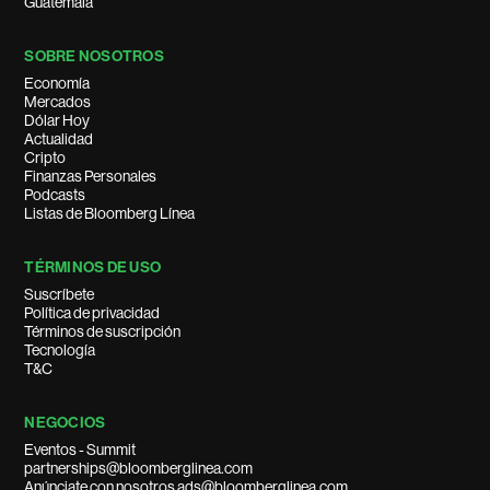
Guatemala
SOBRE NOSOTROS
Economía
Mercados
Dólar Hoy
Actualidad
Cripto
Finanzas Personales
Podcasts
Listas de Bloomberg Línea
TÉRMINOS DE USO
Suscríbete
Política de privacidad
Términos de suscripción
Tecnología
T&C
NEGOCIOS
Eventos - Summit
partnerships@bloomberglinea.com
Anúnciate con nosotros ads@bloomberglinea.com