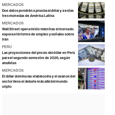
MERCADOS
Dos datos pondrán a prueba al dólar y a estas
tres monedas de América Latina
MERCADOS
Wall Street opera mixto mientras el mercado
espera el informe de empleo y señales sobre
Irán
PERÚ
Las proyecciones del precio del dólar en Perú
para el segundo semestre de 2026, según
analistas
MERCADOS
El dólar domina las stablecoins y el avance del
sector lleva el debate más allá del mundo
cripto