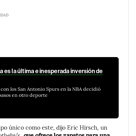
IDAD
a es la última e inesperada inversión de
s con los San Antonio Spurs en la NBA decidió
 pasos en otro deporte
po único como este, dijo Eric Hirsch, un
otheby’s,
que ofrece los zapatos para una