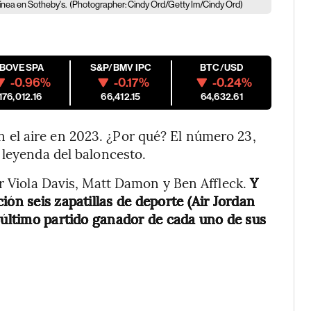
ínea en Sotheby's.
(Photographer: Cindy Ord/Getty Im/Cindy Ord)
IBOVESPA
S&P/BMV IPC
BTC/USD
-0.96%
-0.17%
-0.24%
176,012.16
66,412.15
64,632.61
el aire en 2023. ¿Por qué? El número 23,
 leyenda del baloncesto.
r Viola Davis, Matt Damon y Ben Affleck.
Y
ión seis zapatillas de deporte (Air Jordan
l último partido ganador de cada uno de sus