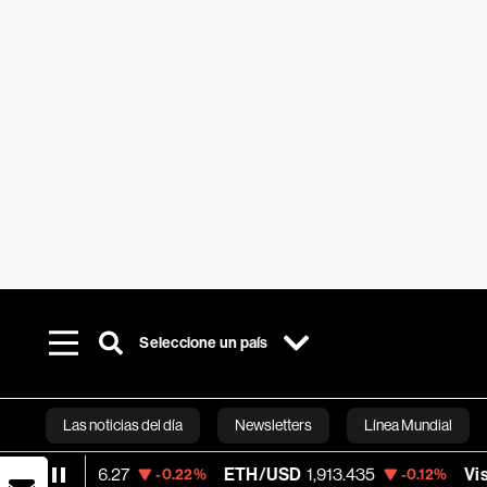
Seleccione un país
Las noticias del día
Newsletters
Línea Mundial
ETH/USD
1,913.435
Visa
367.68
-0.22%
-0.12%
-0.23
Bloomberg 