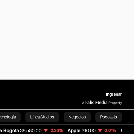
Ingresar
ecnología
Línea Studios
Negocios
Podcasts
00
Apple
310.90
USD COP
3,154.60
-0.36%
-0.01%
-
English