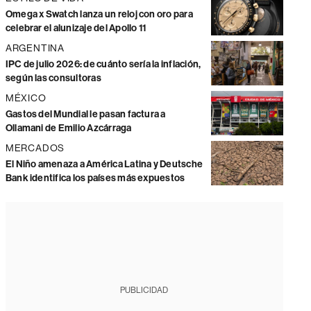
Omega x Swatch lanza un reloj con oro para
celebrar el alunizaje del Apollo 11
ARGENTINA
IPC de julio 2026: de cuánto sería la inflación,
según las consultoras
MÉXICO
Gastos del Mundial le pasan factura a
Ollamani de Emilio Azcárraga
MERCADOS
El Niño amenaza a América Latina y Deutsche
Bank identifica los países más expuestos
PUBLICIDAD