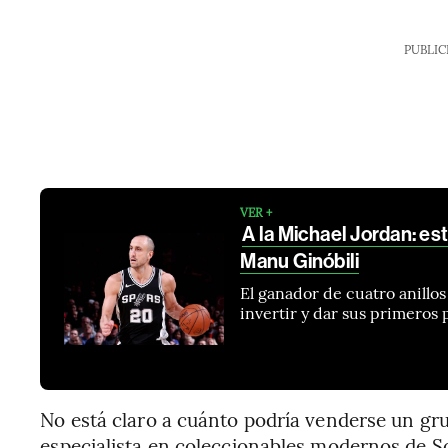
PUBLIC
VER +
A la Michael Jordan: est
Manu Ginóbili
El ganador de cuatro anillo
invertir y dar sus primeros
No está claro a cuánto podría venderse un gru
especialista en coleccionables modernos de S