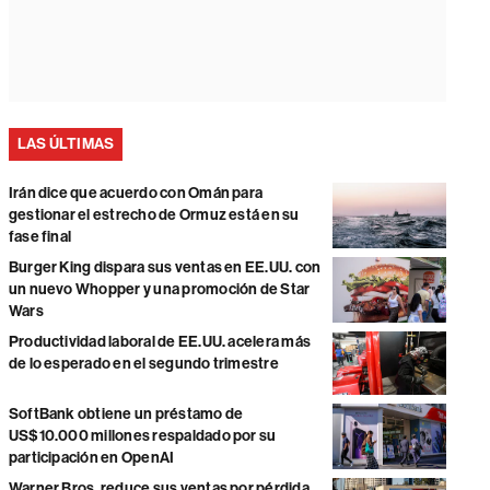
LAS ÚLTIMAS
Irán dice que acuerdo con Omán para
gestionar el estrecho de Ormuz está en su
fase final
Burger King dispara sus ventas en EE.UU. con
un nuevo Whopper y una promoción de Star
Wars
Productividad laboral de EE.UU. acelera más
de lo esperado en el segundo trimestre
SoftBank obtiene un préstamo de
US$10.000 millones respaldado por su
participación en OpenAI
Warner Bros. reduce sus ventas por pérdida