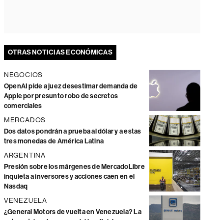
OTRAS NOTICIAS ECONÓMICAS
NEGOCIOS
OpenAI pide a juez desestimar demanda de
Apple por presunto robo de secretos
comerciales
MERCADOS
Dos datos pondrán a prueba al dólar y a estas
tres monedas de América Latina
ARGENTINA
Presión sobre los márgenes de MercadoLibre
inquieta a inversores y acciones caen en el
Nasdaq
VENEZUELA
¿General Motors de vuelta en Venezuela? La