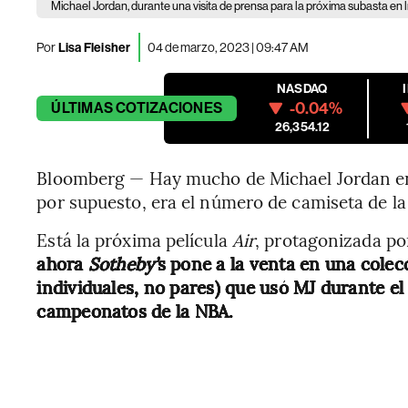
Michael Jordan, durante una visita de prensa para la próxima subasta en l
Por
Lisa Fleisher
04 de marzo, 2023 | 09:47 AM
NASDAQ
-0.04%
ÚLTIMAS
COTIZACIONES
26,354.12
Bloomberg — Hay mucho de Michael Jordan en 
por supuesto, era el número de camiseta de la
Está la próxima película
Air
, protagonizada po
ahora
Sotheby’
s pone a la venta en una colecc
individuales, no pares) que usó MJ durante e
campeonatos de la NBA.