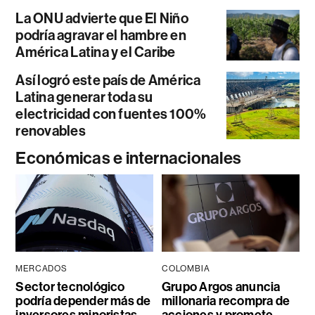
La ONU advierte que El Niño
podría agravar el hambre en
América Latina y el Caribe
Así logró este país de América
Latina generar toda su
electricidad con fuentes 100%
renovables
Económicas e internacionales
MERCADOS
COLOMBIA
Sector tecnológico
Grupo Argos anuncia
podría depender más de
millonaria recompra de
inversores minoristas
acciones y promete