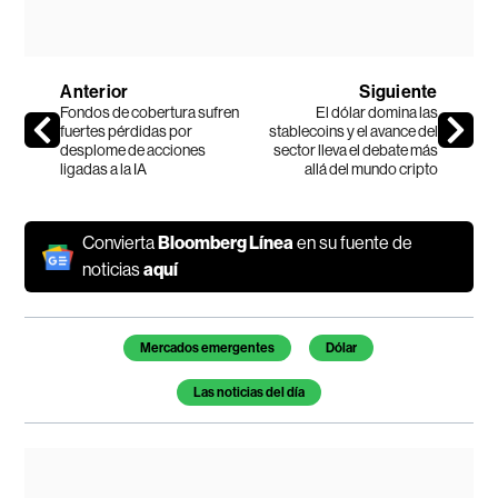
Anterior
Siguiente
Fondos de cobertura sufren
El dólar domina las
fuertes pérdidas por
stablecoins y el avance del
desplome de acciones
sector lleva el debate más
ligadas a la IA
allá del mundo cripto
Convierta
Bloomberg Línea
en su fuente de
noticias
aquí
Temas de este artículo
Mercados emergentes
Dólar
Las noticias del día