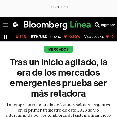
PUBLICIDAD
Ingresar
4%
ETH/USD
-0.69%
Visa
-0.28%
Mercado
1,902.47
368.54
MERCADOS
Tras un inicio agitado, la
era de los mercados
emergentes prueba ser
más retadora
La temprana remontada de los mercados emergentes
en el primer trimestre de este 2023 se vio
interrumpida por los temblores del sistema financiero