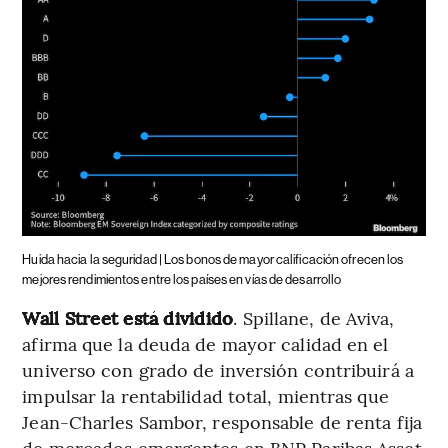
Huida hacia la seguridad | Los bonos de mayor calificación ofrecen los
mejores rendimientos entre los países en vías de desarrollo
Wall Street está dividido
. Spillane, de Aviva,
afirma que la deuda de mayor calidad en el
universo con grado de inversión contribuirá a
impulsar la rentabilidad total, mientras que
Jean-Charles Sambor, responsable de renta fija
de mercados emergentes en BNP Paribas Asset