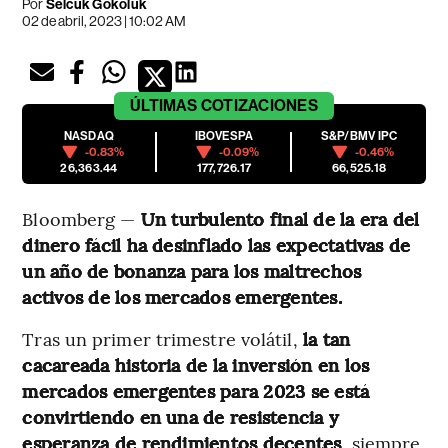
Por
Selcuk Gokoluk
02 de abril, 2023 | 10:02 AM
ÚLTIMAS
COTIZACIONES
NASDAQ
IBOVESPA
S&P/BMV IPC
-0.83%
-0.09%
-0.46%
26,363.44
177,726.17
66,525.18
Bloomberg —
Un turbulento final de la era del
dinero fácil ha desinflado las expectativas de
un año de bonanza para los maltrechos
activos de los mercados emergentes.
Tras un primer trimestre volátil,
la tan
cacareada historia de la inversión en los
mercados emergentes para 2023 se está
convirtiendo en una de resistencia y
esperanza de rendimientos decentes
, siempre