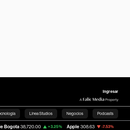
Ingresar
ecnología
Línea Studios
Negocios
Podcasts
,720.00
Apple
308.63
USD COP
3,152.5
+3.25%
-7.53%
English