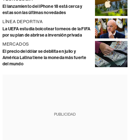
El lanzamiento del iPhone 18 está cerca y
estas son las últimas novedades
LÍNEA DEPORTIVA
La UEFA estudia boicotear torneos de la FIFA
por su plan de abrirse a inversión privada
MERCADOS
El precio del dólar se debilita en julio y
América Latina tiene la moneda más fuerte
del mundo
PUBLICIDAD