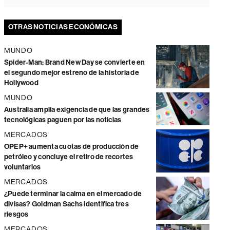
OTRAS NOTICIAS ECONÓMICAS
MUNDO
Spider-Man: Brand New Day se convierte en
el segundo mejor estreno de la historia de
Hollywood
MUNDO
Australia amplía exigencia de que las grandes
tecnológicas paguen por las noticias
MERCADOS
OPEP+ aumenta cuotas de producción de
petróleo y concluye el retiro de recortes
voluntarios
MERCADOS
¿Puede terminar la calma en el mercado de
divisas? Goldman Sachs identifica tres
riesgos
MERCADOS