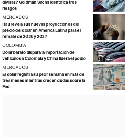
divisas? Goldman Sachs identifica tres
riesgos
MERCADOS
Itaú revela sus nuevas proyecciones del
precio del dólar en América Latina para el
remate de 2026 y 2027
COLOMBIA
Dólar barato dispara la importación de
vehículos a Colombia y China lidera el podio
MERCADOS
El dólar registra su peor semana en más de
tres meses mientras crecen dudas sobre la
Fed