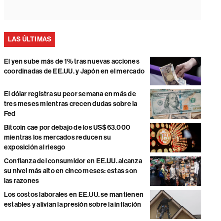
LAS ÚLTIMAS
El yen sube más de 1% tras nuevas acciones
coordinadas de EE.UU. y Japón en el mercado
El dólar registra su peor semana en más de
tres meses mientras crecen dudas sobre la
Fed
Bitcoin cae por debajo de los US$63.000
mientras los mercados reducen su
exposición al riesgo
Confianza del consumidor en EE.UU. alcanza
su nivel más alto en cinco meses: estas son
las razones
Los costos laborales en EE.UU. se mantienen
estables y alivian la presión sobre la inflación