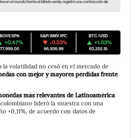
s en el mundo frente al billete verde, registró una contracción de
IBOVESPA
S&P/BMV IPC
BTC/USD
+0.47%
-0.53%
+1.03%
177,999.00
66,936.99
63,252.15
la volatilidad no cesó en el mercado de
nedas con mejor y mayores pérdidas frente
 monedas más relevantes de Latinoamérica
 colombiano lideró la muestra con una
leño +0,11%, de acuerdo con datos de