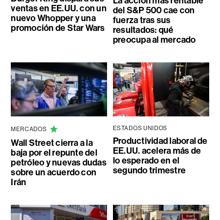
La acción más rentable
ventas en EE.UU. con un
del S&P 500 cae con
nuevo Whopper y una
fuerza tras sus
promoción de Star Wars
resultados: qué
preocupa al mercado
ESTADOS UNIDOS
MERCADOS
Productividad laboral de
Wall Street cierra a la
EE.UU. acelera más de
baja por el repunte del
lo esperado en el
petróleo y nuevas dudas
segundo trimestre
sobre un acuerdo con
Irán