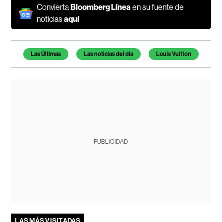
Convierta
Bloomberg Línea
en su fuente de
noticias
aquí
Temas de este artículo
Las Últimas
Las noticias del día
Louis Vuitton
PUBLICIDAD
LAS MÁS VISITADAS