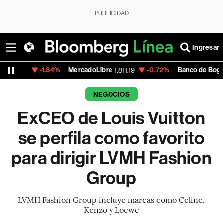
PUBLICIDAD
Ingresar
-1.84%
MercadoLibre
-0.72%
Banco de Bogota
1,811.19
38,90
NEGOCIOS
ExCEO de Louis Vuitton
se perfila como favorito
para dirigir LVMH Fashion
Group
LVMH Fashion Group incluye marcas como Celine,
Kenzo y Loewe