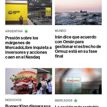
MUNDO
ARGENTINA
Irán dice que acuerdo
Presión sobre los
con Omán para
márgenes de
gestionar el estrecho de
MercadoLibre inquieta a
Ormuz está en su fase
inversores y acciones
final
caen en el Nasdaq
NEGOCIOS
MERCADOS
Burger King dispara sus