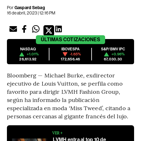
Por
Gaspard Sebag
16 de abril, 2023 | 12:16 PM
ÚLTIMAS
COTIZACIONES
NASDAQ
IBOVESPA
S&P/BMV IPC
+1.01%
-1.65%
+0.96%
26,613.92
172,656.46
67,030.30
Bloomberg — Michael Burke, exdirector
ejecutivo de Louis Vuitton, se perfila como
favorito para dirigir LVMH Fashion Group,
según ha informado la publicación
especializada en moda ‘Miss Tweed’, citando a
personas cercanas al gigante francés del lujo.
VER +
LVMH entra al top 10 de