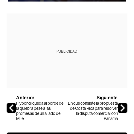
PUBLICIDAD
Anterior
Siguiente
Flybondi queda al borde de
En qué consiste la propuesta
la quiebra pese a las
de Costa Rica para resolver
promesas de un aliado de
la disputa comercial con
Milei
Panamá