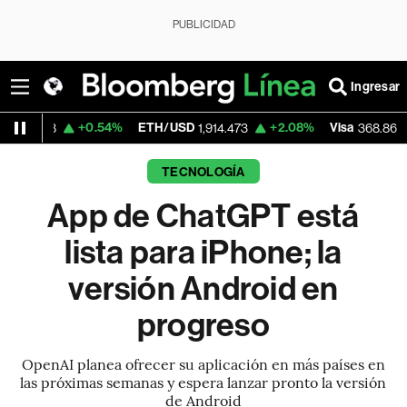
PUBLICIDAD
Ingresar
+0.54%
ETH/USD
+2.08%
Visa
-0.20%
1,914.473
368.86
TECNOLOGÍA
App de ChatGPT está
lista para iPhone; la
versión Android en
progreso
OpenAI planea ofrecer su aplicación en más países en
las próximas semanas y espera lanzar pronto la versión
de Android