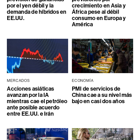
por el yen débil y la
crecimiento en Asia y
demanda de híbridos en
África pese al débil
EE.UU.
consumo en Europa y
América
MERCADOS
ECONOMÍA
Acciones asiáticas
PMI de servicios de
avanzan por la IA
China cae a su nivel más
mientras cae el petróleo
bajo en casi dos años
ante posible acuerdo
entre EE.UU. e Irán