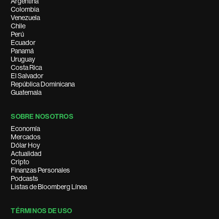
Argentina
Colombia
Venezuela
Chile
Perú
Ecuador
Panamá
Uruguay
Costa Rica
El Salvador
República Dominicana
Guatemala
SOBRE NOSOTROS
Economía
Mercados
Dólar Hoy
Actualidad
Cripto
Finanzas Personales
Podcasts
Listas de Bloomberg Línea
TÉRMINOS DE USO