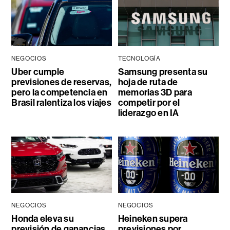
NEGOCIOS
TECNOLOGÍA
Uber cumple
Samsung presenta su
previsiones de reservas,
hoja de ruta de
pero la competencia en
memorias 3D para
Brasil ralentiza los viajes
competir por el
liderazgo en IA
NEGOCIOS
NEGOCIOS
Honda eleva su
Heineken supera
previsión de ganancias
previsiones por