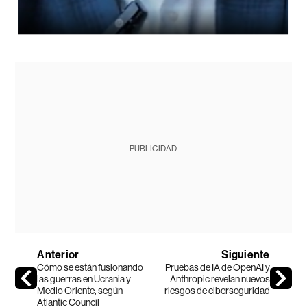
PUBLICIDAD
Anterior
Siguiente
Cómo se están fusionando
Pruebas de IA de OpenAI y
las guerras en Ucrania y
Anthropic revelan nuevos
Medio Oriente, según
riesgos de ciberseguridad
Atlantic Council