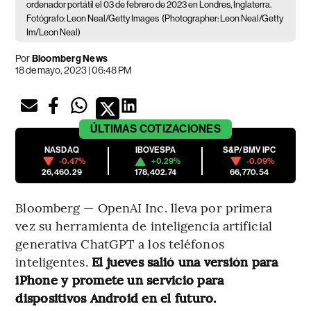
ordenador portátil el 03 de febrero de 2023 en Londres, Inglaterra.
Fotógrafo: Leon Neal/Getty Images
(Photographer: Leon Neal/Getty
Im/Leon Neal)
Por
Bloomberg News
18 de mayo, 2023 | 06:48 PM
ÚLTIMAS
COTIZACIONES
NASDAQ
IBOVESPA
S&P/BMV IPC
-0.47%
+0.29%
-0.09%
26,460.29
178,402.74
66,770.54
Bloomberg — OpenAI Inc. lleva por primera
vez su herramienta de inteligencia artificial
generativa ChatGPT a los teléfonos
inteligentes.
El jueves salió una versión para
iPhone y promete un servicio para
dispositivos Android en el futuro.