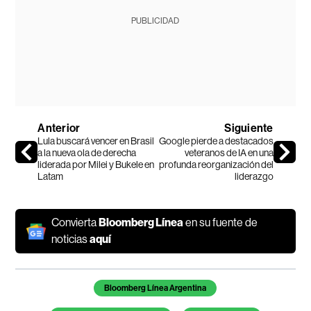
PUBLICIDAD
Anterior
Siguiente
Lula buscará vencer en Brasil
Google pierde a destacados
a la nueva ola de derecha
veteranos de IA en una
liderada por Milei y Bukele en
profunda reorganización del
Latam
liderazgo
Convierta
Bloomberg Línea
en su fuente de
noticias
aquí
Temas de este artículo
Bloomberg Línea Argentina