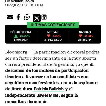
Por
Manuela Tobias
26 de julio, 2023 | 01:30 PM
ÚLTIMAS
COTIZACIONES
DÓLAR OFICIAL
MERVAL
NASDAQ
+0.02%
-1.02%
-0.83%
1,496.2634
3,156,332.00
26,363.44
Bloomberg — La participación electoral podría
ser un factor determinante en la muy abierta
carrera presidencial de Argentina, ya que
el
descenso de los índices de participación
tienden a favorecer a los candidatos con
seguidores más fervientes, como la aspirante
de línea dura
y el
Patricia Bullrich
independiente
, según la
Javier Milei
consultora Isonomía.