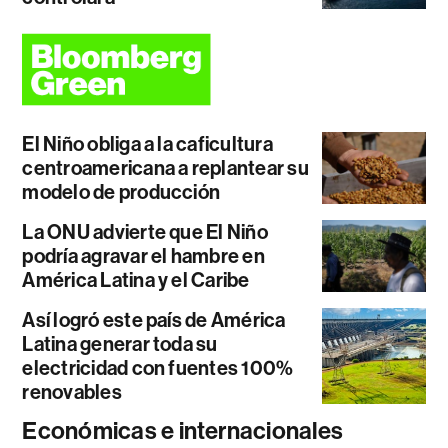
El Niño obliga a la caficultura
centroamericana a replantear su
modelo de producción
La ONU advierte que El Niño
podría agravar el hambre en
América Latina y el Caribe
Así logró este país de América
Latina generar toda su
electricidad con fuentes 100%
renovables
Económicas e internacionales