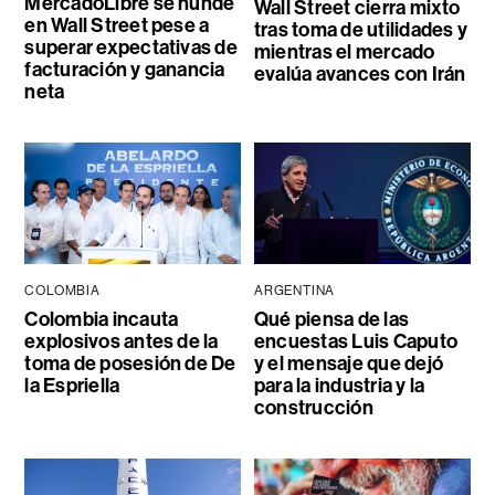
MercadoLibre se hunde
Wall Street cierra mixto
en Wall Street pese a
tras toma de utilidades y
superar expectativas de
mientras el mercado
facturación y ganancia
evalúa avances con Irán
neta
COLOMBIA
ARGENTINA
Colombia incauta
Qué piensa de las
explosivos antes de la
encuestas Luis Caputo
toma de posesión de De
y el mensaje que dejó
la Espriella
para la industria y la
construcción