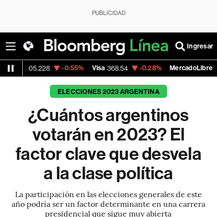
PUBLICIDAD
Ingresar
-0.55%
Visa
-0.28%
MercadoLibre
+1
28
368.54
1,924.95
ELECCIONES 2023 ARGENTINA
¿Cuántos argentinos
votarán en 2023? El
factor clave que desvela
a la clase política
La participación en las elecciones generales de este
año podría ser un factor determinante en una carrera
presidencial que sigue muy abierta