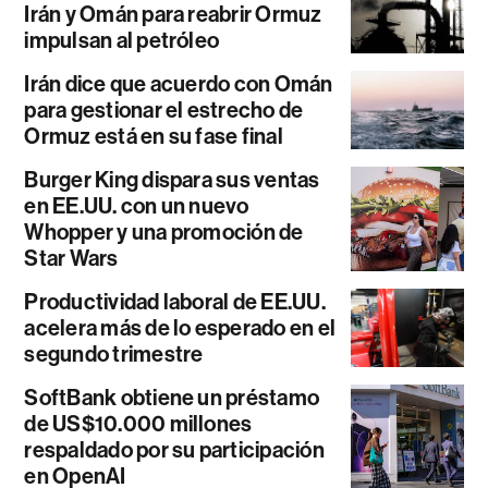
Irán y Omán para reabrir Ormuz
impulsan al petróleo
Irán dice que acuerdo con Omán
para gestionar el estrecho de
Ormuz está en su fase final
Burger King dispara sus ventas
en EE.UU. con un nuevo
Whopper y una promoción de
Star Wars
Productividad laboral de EE.UU.
acelera más de lo esperado en el
segundo trimestre
SoftBank obtiene un préstamo
de US$10.000 millones
respaldado por su participación
en OpenAI