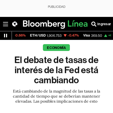
PUBLICIDAD
Ingresar
%
ETH/USD
-0.47%
Visa
+0.26%
Mercado
1,906.753
369.50
ECONOMÍA
El debate de tasas de
interés de la Fed está
cambiando
Está cambiando de la magnitud de las tasas a la
cantidad de tiempo que se deberían mantener
elevadas. Las posibles implicaciones de esto