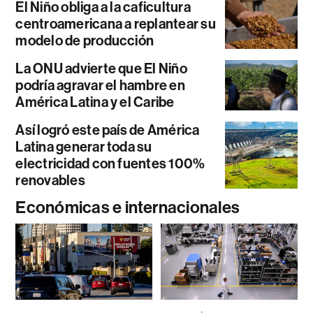
El Niño obliga a la caficultura
centroamericana a replantear su
modelo de producción
La ONU advierte que El Niño
podría agravar el hambre en
América Latina y el Caribe
Así logró este país de América
Latina generar toda su
electricidad con fuentes 100%
renovables
Económicas e internacionales