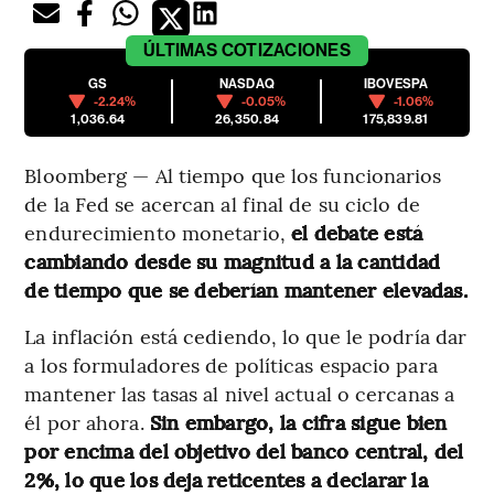
ÚLTIMAS
COTIZACIONES
GS
NASDAQ
IBOVESPA
-2.24%
-0.05%
-1.06%
1,036.64
26,350.84
175,839.81
Bloomberg — Al tiempo que los funcionarios
de la Fed se acercan al final de su ciclo de
endurecimiento monetario,
el debate está
cambiando desde su magnitud a la cantidad
de tiempo que se deberían mantener elevadas.
La inflación está cediendo, lo que le podría dar
a los formuladores de políticas espacio para
mantener las tasas al nivel actual o cercanas a
él por ahora.
Sin embargo, la cifra sigue bien
por encima del objetivo del banco central, del
2%, lo que los deja reticentes a declarar la