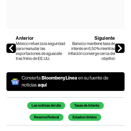
Anterior
Siguiente
México refuerza la seguridad
Banxico mantiene tasa de
para reanudar las
interés en 6,50% mientras
exportaciones de aguacate
inflación converge cerca del
tras freno de EE.UU.
objetivo
Convierta
Bloomberg Línea
en su fuente de
noticias
aquí
Temas de este artículo
Las noticias del día
Tasas de Interés
Reserva Federal
Estados Unidos