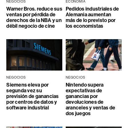
NEGOCIOS
ECONOMÍA
Warner Bros. reduce sus
Pedidos industriales de
ventas por pérdida de
Alemania aumentan
derechos de la NBA y un
más de lo previsto por
débil negocio de cine
los economistas
NEGOCIOS
NEGOCIOS
Siemens eleva por
Nintendo supera
segunda vez su
expectativas de
previsión de ganancias
ganancias por
por centros de datos y
devoluciones de
software industrial
aranceles y ventas de
dos juegos