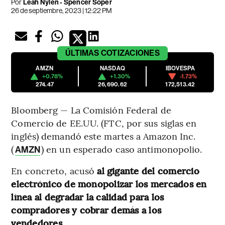
Por
Leah Nylen - Spencer Soper
26 de septiembre, 2023 | 12:22 PM
ÚLTIMAS
COTIZACIONES
AMZN
NASDAQ
IBOVESPA
+0.78%
+1.30%
-1.73%
274.47
26,690.62
172,513.42
Bloomberg — La Comisión Federal de
Comercio de EE.UU. (FTC, por sus siglas en
inglés) demandó este martes a Amazon Inc.
(
) en un esperado caso antimonopolio.
AMZN
En concreto, acusó
al gigante del comercio
electrónico de monopolizar los mercados en
línea al degradar la calidad para los
compradores y cobrar demás a los
vendedores.