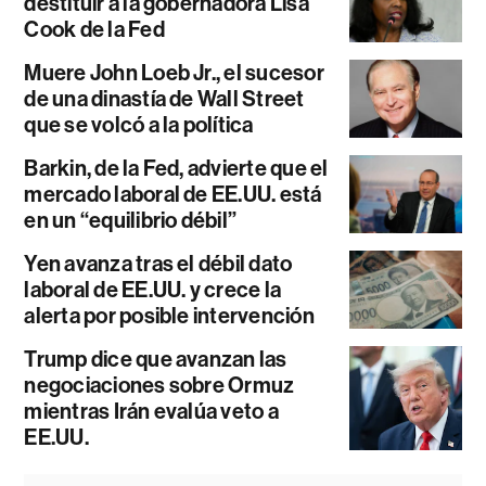
destituir a la gobernadora Lisa
Cook de la Fed
Muere John Loeb Jr., el sucesor
de una dinastía de Wall Street
que se volcó a la política
Barkin, de la Fed, advierte que el
mercado laboral de EE.UU. está
en un “equilibrio débil”
Yen avanza tras el débil dato
laboral de EE.UU. y crece la
alerta por posible intervención
Trump dice que avanzan las
negociaciones sobre Ormuz
mientras Irán evalúa veto a
EE.UU.