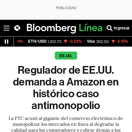
PUBLICIDAD
Ingresar
ETH/USD
-0.33%
Visa
-2.15%
MercadoLibre
1,912.73
362.50
EE.UU.
Regulador de EE.UU.
demanda a Amazon en
histórico caso
antimonopolio
La FTC acusó al gigante del comercio electrónico de
monopolizar los mercados en línea al degradar la
calidad para los compradores y cobrar demás a los