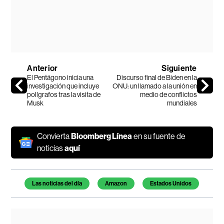
Anterior
Siguiente
El Pentágono inicia una
Discurso final de Biden en la
investigación que incluye
ONU: un llamado a la unión en
polígrafos tras la visita de
medio de conflictos
Musk
mundiales
Convierta
Bloomberg Línea
en su fuente de
noticias
aquí
Temas de este artículo
Las noticias del día
Amazon
Estados Unidos