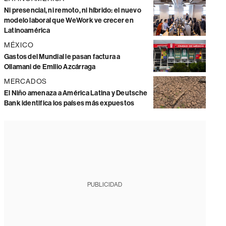
Ni presencial, ni remoto, ni híbrido: el nuevo
modelo laboral que WeWork ve crecer en
Latinoamérica
MÉXICO
Gastos del Mundial le pasan factura a
Ollamani de Emilio Azcárraga
MERCADOS
El Niño amenaza a América Latina y Deutsche
Bank identifica los países más expuestos
PUBLICIDAD