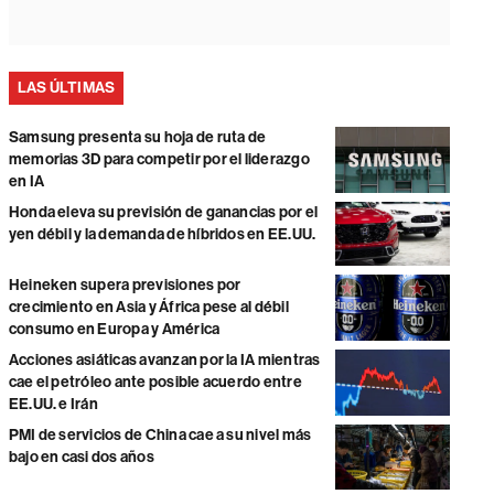
LAS ÚLTIMAS
Samsung presenta su hoja de ruta de
memorias 3D para competir por el liderazgo
en IA
Honda eleva su previsión de ganancias por el
yen débil y la demanda de híbridos en EE.UU.
Heineken supera previsiones por
crecimiento en Asia y África pese al débil
consumo en Europa y América
Acciones asiáticas avanzan por la IA mientras
cae el petróleo ante posible acuerdo entre
EE.UU. e Irán
PMI de servicios de China cae a su nivel más
bajo en casi dos años