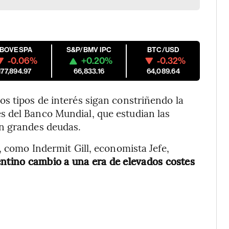
IBOVESPA
S&P/BMV IPC
BTC/USD
-0.06%
+0.20%
-0.32%
177,894.97
66,833.16
64,089.64
s tipos de interés sigan constriñendo la
 del Banco Mundial, que estudian las
an grandes deudas.
, como Indermit Gill, economista Jefe,
entino cambio a una era de elevados costes