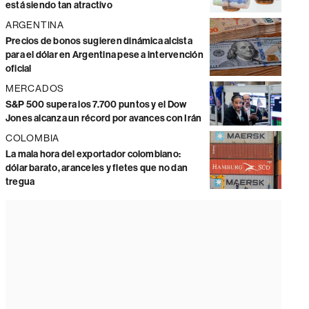
está siendo tan atractivo
ARGENTINA
Precios de bonos sugieren dinámica alcista
para el dólar en Argentina pese a intervención
oficial
MERCADOS
S&P 500 supera los 7.700 puntos y el Dow
Jones alcanza un récord por avances con Irán
COLOMBIA
La mala hora del exportador colombiano:
dólar barato, aranceles y fletes que no dan
tregua