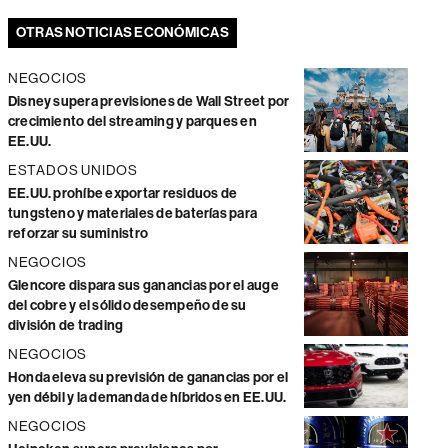
OTRAS NOTICIAS ECONÓMICAS
NEGOCIOS
Disney supera previsiones de Wall Street por
crecimiento del streaming y parques en
EE.UU.
ESTADOS UNIDOS
EE.UU. prohíbe exportar residuos de
tungsteno y materiales de baterías para
reforzar su suministro
NEGOCIOS
Glencore dispara sus ganancias por el auge
del cobre y el sólido desempeño de su
división de trading
NEGOCIOS
Honda eleva su previsión de ganancias por el
yen débil y la demanda de híbridos en EE.UU.
NEGOCIOS