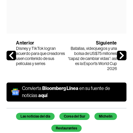
Anterior
Siguiente
Disney y TikTok logran
Batallas, videojuegos y una
acuerdo para que creadores
bolsa de US$75 millones
usen contenido de sus
“capaz de cambiar vidas”: así
películas y series
es la Esports World Cup
2026
Convierta
Bloomberg Línea
en su fuente de
noticias
aquí
Temas de este artículo
Las noticias del día
Corea del Sur
Michelin
Restaurantes