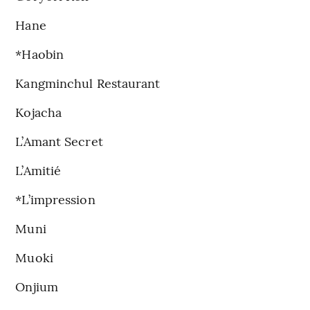
Hane
*Haobin
Kangminchul Restaurant
Kojacha
L’Amant Secret
L’Amitié
*L’impression
Muni
Muoki
Onjium