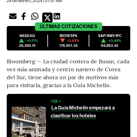
24 de febrero, 2024 | 07:57 AM
ÚLTIMAS
COTIZACIONES
NASDAQ
IBOVESPA
S&P/BMV IPC
+0.11%
-0.63%
+0.49%
26,393.15
176,601.35
66,852.42
Bloomberg — La ciudad costera de Busan, cada
vez más animada y centro naviero de Corea
del Sur, tiene ahora un par de motivos más
para visitarla, gracias a la Guía Michelin.
VER +
La Guía Michelin empezará a
clasificar los hoteles