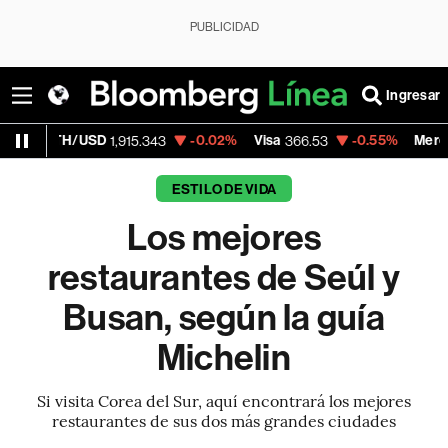
PUBLICIDAD
Ingresar
SD
-0.02%
Visa
-0.55%
MercadoLibre
1,915.343
366.53
1,776
ESTILO DE VIDA
Los mejores
restaurantes de Seúl y
Busan, según la guía
Michelin
Si visita Corea del Sur, aquí encontrará los mejores
restaurantes de sus dos más grandes ciudades