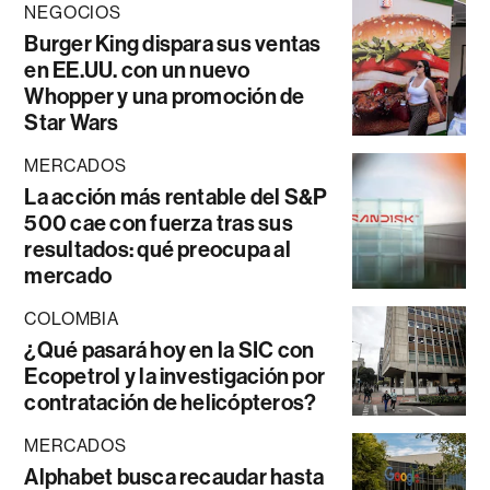
NEGOCIOS
Burger King dispara sus ventas
en EE.UU. con un nuevo
Whopper y una promoción de
Star Wars
MERCADOS
La acción más rentable del S&P
500 cae con fuerza tras sus
resultados: qué preocupa al
mercado
COLOMBIA
¿Qué pasará hoy en la SIC con
Ecopetrol y la investigación por
contratación de helicópteros?
MERCADOS
Alphabet busca recaudar hasta