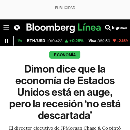
PUBLICIDAD
Ingresar
ETH/USD
+0.28%
Visa
-2.15%
MercadoLi
1,919.423
362.50
ECONOMÍA
Dimon dice que la
economía de Estados
Unidos está en auge,
pero la recesión ‘no está
descartada’
El director ejecutivo de JPMorgan Chase & Co pintó