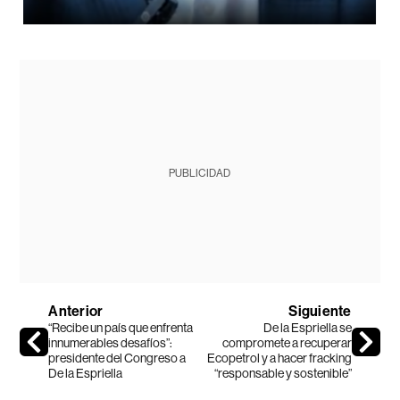
PUBLICIDAD
Anterior
Siguiente
“Recibe un país que enfrenta
De la Espriella se
innumerables desafíos”:
compromete a recuperar
presidente del Congreso a
Ecopetrol y a hacer fracking
De la Espriella
“responsable y sostenible”