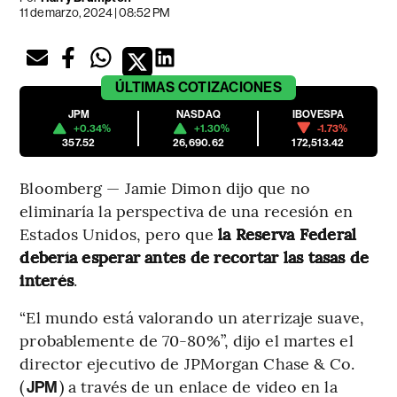
11 de marzo, 2024 | 08:52 PM
ÚLTIMAS
COTIZACIONES
JPM
NASDAQ
IBOVESPA
+0.34%
+1.30%
-1.73%
357.52
26,690.62
172,513.42
Bloomberg — Jamie Dimon dijo que no
eliminaría la perspectiva de una recesión en
Estados Unidos, pero que
la Reserva Federal
debería esperar antes de recortar las tasas de
interés
.
“El mundo está valorando un aterrizaje suave,
probablemente de 70-80%”, dijo el martes el
director ejecutivo de JPMorgan Chase & Co.
(
) a través de un enlace de video en la
JPM