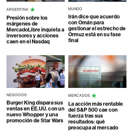
MUNDO
ARGENTINA
Irán dice que acuerdo
Presión sobre los
con Omán para
márgenes de
gestionar el estrecho de
MercadoLibre inquieta a
Ormuz está en su fase
inversores y acciones
final
caen en el Nasdaq
NEGOCIOS
MERCADOS
Burger King dispara sus
La acción más rentable
ventas en EE.UU. con un
del S&P 500 cae con
nuevo Whopper y una
fuerza tras sus
promoción de Star Wars
resultados: qué
preocupa al mercado