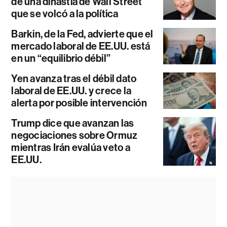
de una dinastía de Wall Street
que se volcó a la política
Barkin, de la Fed, advierte que el
mercado laboral de EE.UU. está
en un “equilibrio débil”
Yen avanza tras el débil dato
laboral de EE.UU. y crece la
alerta por posible intervención
Trump dice que avanzan las
negociaciones sobre Ormuz
mientras Irán evalúa veto a
EE.UU.