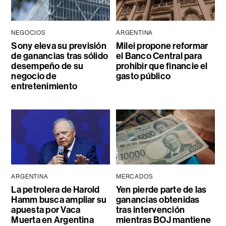
NEGOCIOS
ARGENTINA
Sony eleva su previsión
Milei propone reformar
de ganancias tras sólido
el Banco Central para
desempeño de su
prohibir que financie el
negocio de
gasto público
entretenimiento
ARGENTINA
MERCADOS
La petrolera de Harold
Yen pierde parte de las
Hamm busca ampliar su
ganancias obtenidas
apuesta por Vaca
tras intervención
Muerta en Argentina
mientras BOJ mantiene