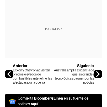
PUBLICIDAD
Anterior
Siguiente
Exxon y Chevron advierten
Australia amplía exigencia de
precios elevados de
que las grandes
combustibles ante refinerías
tecnológicas paguen por las
afectadas por la guerra
noticias
Convierta
Bloomberg Línea
en su fuente de
noticias
aquí