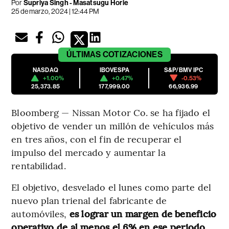
Por
Supriya Singh - Masatsugu Horie
25 de marzo, 2024 | 12:44 PM
ÚLTIMAS
COTIZACIONES
NASDAQ
IBOVESPA
S&P/BMV IPC
+1.00%
+0.47%
-0.53%
25,373.85
177,999.00
66,936.99
Bloomberg — Nissan Motor Co. se ha fijado el
objetivo de vender un millón de vehículos más
en tres años, con el fin de recuperar el
impulso del mercado y aumentar la
rentabilidad.
El objetivo, desvelado el lunes como parte del
nuevo plan trienal del fabricante de
automóviles,
es lograr un margen de beneficio
operativo de al menos el 6% en ese periodo