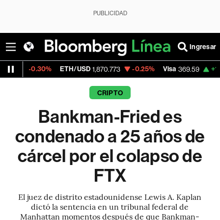
PUBLICIDAD
Ingresar
.30%
ETH/USD
-0.25%
Visa
+1.07%
Merca
1,870.773
369.59
CRIPTO
Bankman-Fried es
condenado a 25 años de
cárcel por el colapso de
FTX
El juez de distrito estadounidense Lewis A. Kaplan
dictó la sentencia en un tribunal federal de
Manhattan momentos después de que Bankman-