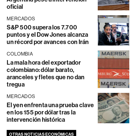
oficial
MERCADOS
S&P 500 supera los 7.700
puntos y el Dow Jones alcanza
un récord por avances con Irán
COLOMBIA
La mala hora del exportador
colombiano: dólar barato,
aranceles y fletes que no dan
tregua
MERCADOS
El yen enfrenta una prueba clave
en los 155 por dólar tras la
intervención histórica
OTRAS NOTICIAS ECONÓMICAS