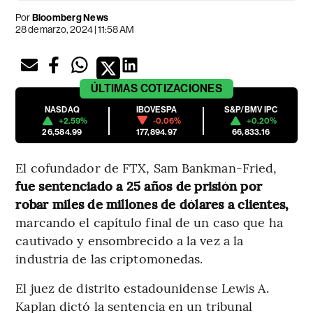
Por
Bloomberg News
28 de marzo, 2024 | 11:58 AM
ÚLTIMAS
COTIZACIONES
NASDAQ
IBOVESPA
S&P/BMV IPC
+2.59%
-0.06%
+0.20%
26,584.99
177,894.97
66,833.16
El cofundador de FTX, Sam Bankman-Fried,
fue sentenciado a 25 años de prisión por
robar miles de millones de dólares a clientes,
marcando el capítulo final de un caso que ha
cautivado y ensombrecido a la vez a la
industria de las criptomonedas.
El juez de distrito estadounidense Lewis A.
Kaplan dictó la sentencia en un tribunal