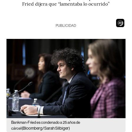
Fried dijera que “lamentaba lo ocurrido”
21
PUBLICIDAD
Bankman-Fried es condenado a 25 años de
(Bloomberg/Sarah Silbiger)
cárcel