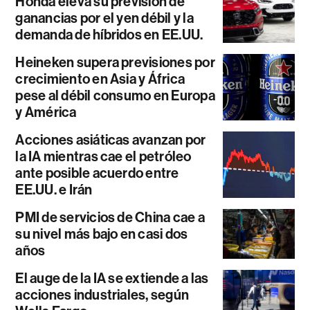
Honda eleva su previsión de
ganancias por el yen débil y la
demanda de híbridos en EE.UU.
Heineken supera previsiones por
crecimiento en Asia y África
pese al débil consumo en Europa
y América
Acciones asiáticas avanzan por
la IA mientras cae el petróleo
ante posible acuerdo entre
EE.UU. e Irán
PMI de servicios de China cae a
su nivel más bajo en casi dos
años
El auge de la IA se extiende a las
acciones industriales, según