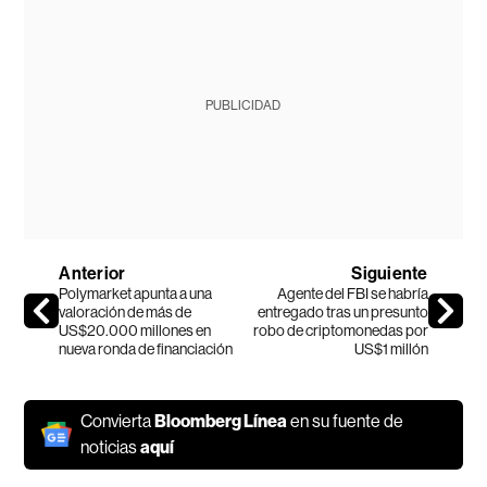
PUBLICIDAD
Anterior
Siguiente
Polymarket apunta a una
Agente del FBI se habría
valoración de más de
entregado tras un presunto
US$20.000 millones en
robo de criptomonedas por
nueva ronda de financiación
US$1 millón
Convierta
Bloomberg Línea
en su fuente de
noticias
aquí