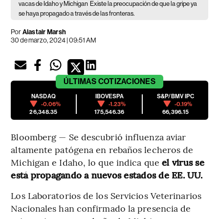
vacas de Idaho y Michigan
Existe la preocupación de que la gripe ya
se haya propagado a través de las fronteras.
Por
Alastair Marsh
30 de marzo, 2024 | 09:51 AM
ÚLTIMAS
COTIZACIONES
NASDAQ
IBOVESPA
S&P/BMV IPC
-0.06%
-1.23%
-0.19%
26,348.35
175,546.36
66,396.15
Bloomberg — Se descubrió influenza aviar
altamente patógena en rebaños lecheros de
Michigan e Idaho, lo que indica que
el virus se
está propagando a nuevos estados de EE. UU.
Los Laboratorios de los Servicios Veterinarios
Nacionales han confirmado la presencia de