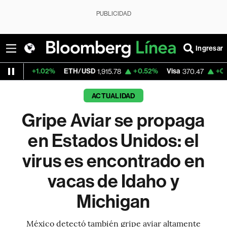
PUBLICIDAD
Ingresar
1.02%
ETH/USD
+0.52%
Visa
+0.52%
Merc
1,915.78
370.47
ACTUALIDAD
Gripe Aviar se propaga
en Estados Unidos: el
virus es encontrado en
vacas de Idaho y
Michigan
México detectó también gripe aviar altamente