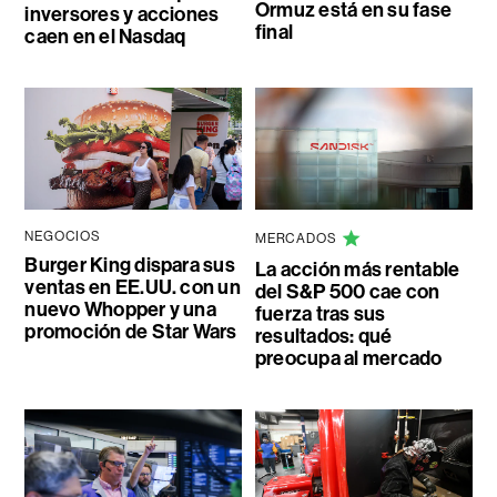
Ormuz está en su fase
inversores y acciones
final
caen en el Nasdaq
NEGOCIOS
MERCADOS
Burger King dispara sus
La acción más rentable
ventas en EE.UU. con un
del S&P 500 cae con
nuevo Whopper y una
fuerza tras sus
promoción de Star Wars
resultados: qué
preocupa al mercado