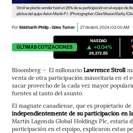
Stroll se plante vender hast un 25% de su participación en el equipo de A
pilotos del quipo Aston Martin F1.
(Photographer: Clive Mason/Getty /Cli
Por
Siddharth Philip - Giles Turner
27 de abril, 2024 | 02:00 AM
NASDAQ
+0.04%
ÚLTIMAS
COTIZACIONES
26,372.85
Bloomberg — El millonario
Lawrence Stroll
ma
venta de otra participación minoritaria en el 
sacar provecho de la cada vez mayor populari
fuentes al tanto del asunto.
El magnate canadiense, que es propietario de
independientemente de su participación en 
Martin Lagonda Global Holdings Plc, estaría d
participación en el equipo, explicaron estas pe