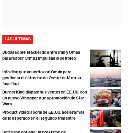
LAS ÚLTIMAS
Dudas sobre el acuerdo entre Irán y Omán
para reabrir Ormuz impulsan al petróleo
Irán dice que acuerdo con Omán para
gestionar el estrecho de Ormuz está en su
fase final
Burger King dispara sus ventas en EE.UU. con
un nuevo Whopper y una promoción de Star
Wars
Productividad laboral de EE.UU. acelera más
de lo esperado en el segundo trimestre
SoftBank obtiene un préstamo de