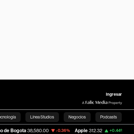
Ingresar
ecnología
Línea Studios
Negocios
Podcasts
,580.00
Apple
312.32
USD COP
3,159.3
-0.36%
+0.44%
English