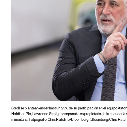
Stroll se plantea vender hast un 25% de su participación en el equipo Asto
Holdings Plc, Lawrence Stroll, por separado es propietario de la escudería 
minoritaria. Fotpografo: Chris Ratcliffe/Bloomberg
(Bloomberg/Chris Ratcli