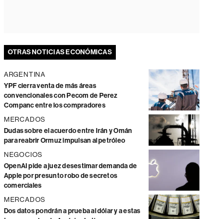
OTRAS NOTICIAS ECONÓMICAS
ARGENTINA
YPF cierra venta de más áreas
convencionales con Pecom de Perez
Companc entre los compradores
MERCADOS
Dudas sobre el acuerdo entre Irán y Omán
para reabrir Ormuz impulsan al petróleo
NEGOCIOS
OpenAI pide a juez desestimar demanda de
Apple por presunto robo de secretos
comerciales
MERCADOS
Dos datos pondrán a prueba al dólar y a estas