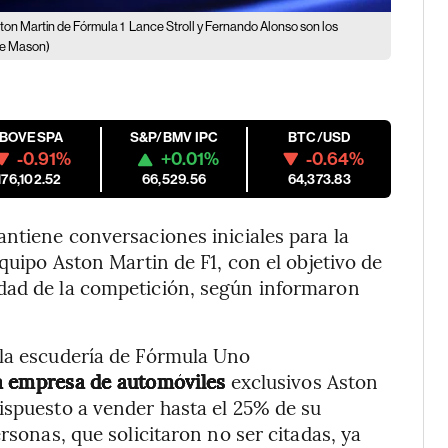
ston Martin de Fórmula 1
Lance Stroll y Fernando Alonso son los
ve Mason)
IBOVESPA
S&P/BMV IPC
BTC/USD
-0.91%
+0.01%
-0.64%
176,102.52
66,529.56
64,373.83
ntiene conversaciones iniciales para la
equipo Aston Martin de F1, con el objetivo de
dad de la competición, según informaron
 la escudería de Fórmula Uno
la empresa de automóviles
exclusivos Aston
ispuesto a vender hasta el 25% de su
rsonas, que solicitaron no ser citadas, ya