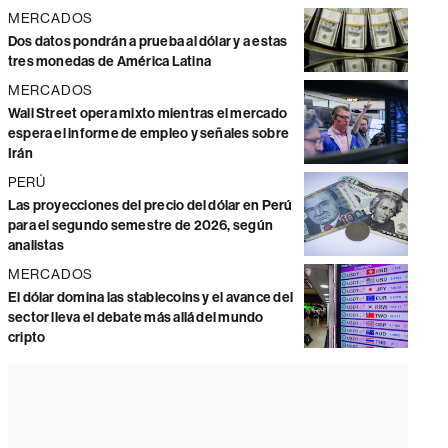
MERCADOS
Dos datos pondrán a prueba al dólar y a estas
tres monedas de América Latina
MERCADOS
Wall Street opera mixto mientras el mercado
espera el informe de empleo y señales sobre
Irán
PERÚ
Las proyecciones del precio del dólar en Perú
para el segundo semestre de 2026, según
analistas
MERCADOS
El dólar domina las stablecoins y el avance del
sector lleva el debate más allá del mundo
cripto