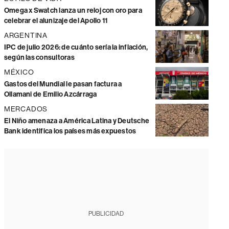
Omega x Swatch lanza un reloj con oro para
celebrar el alunizaje del Apollo 11
ARGENTINA
IPC de julio 2026: de cuánto sería la inflación,
según las consultoras
MÉXICO
Gastos del Mundial le pasan factura a
Ollamani de Emilio Azcárraga
MERCADOS
El Niño amenaza a América Latina y Deutsche
Bank identifica los países más expuestos
PUBLICIDAD