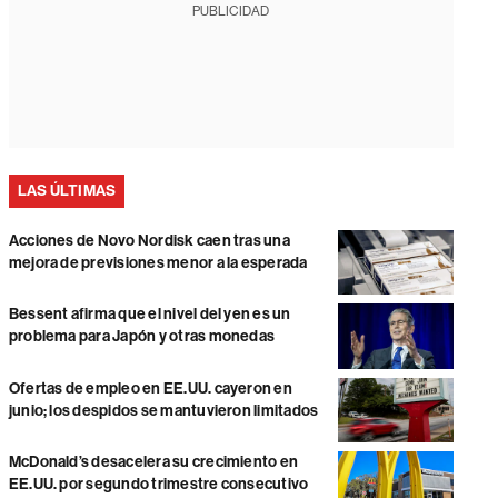
PUBLICIDAD
LAS ÚLTIMAS
Acciones de Novo Nordisk caen tras una
mejora de previsiones menor a la esperada
Bessent afirma que el nivel del yen es un
problema para Japón y otras monedas
Ofertas de empleo en EE.UU. cayeron en
junio; los despidos se mantuvieron limitados
McDonald’s desacelera su crecimiento en
EE.UU. por segundo trimestre consecutivo