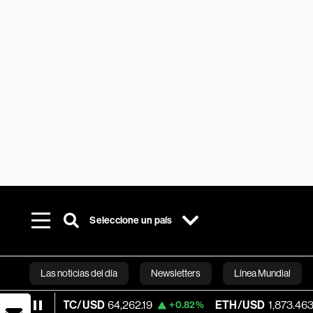
Seleccione un país
Las noticias del día
Newsletters
Línea Mundial
TC/USD
64,262.19
ETH/USD
1,873.463
+0.82%
+0.32%
Bloomberg 