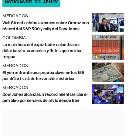
NOTICIAS DEL DÓLAR HOY
MERCADOS
Wall Street celebra avances sobre Ormuz con
récord del S&P 500 y rally del Dow Jones
COLOMBIA
La mala hora del exportador colombiano:
dólar barato, aranceles y fletes que no dan
tregua
MERCADOS
El yen enfrenta una prueba clave en los 155
por dólar tras la intervención histórica
MERCADOS
Dow Jones alcanza un récord mientras cae el
petróleo por señales de alivio desde Irán