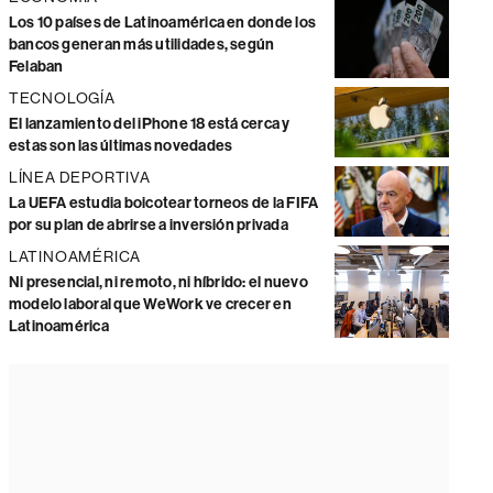
Los 10 países de Latinoamérica en donde los
bancos generan más utilidades, según
Felaban
TECNOLOGÍA
El lanzamiento del iPhone 18 está cerca y
estas son las últimas novedades
LÍNEA DEPORTIVA
La UEFA estudia boicotear torneos de la FIFA
por su plan de abrirse a inversión privada
LATINOAMÉRICA
Ni presencial, ni remoto, ni híbrido: el nuevo
modelo laboral que WeWork ve crecer en
Latinoamérica