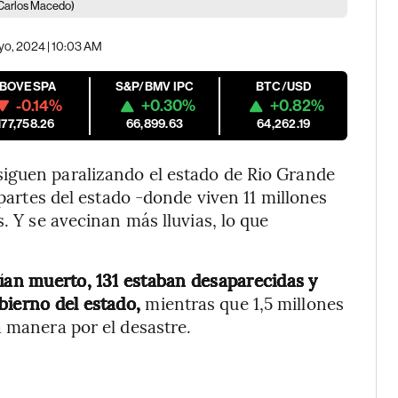
Carlos Macedo)
yo, 2024 | 10:03 AM
IBOVESPA
S&P/BMV IPC
BTC/USD
-0.14%
+0.30%
+0.82%
177,758.26
66,899.63
64,262.19
iguen paralizando el estado de Rio Grande
 partes del estado -donde viven 11 millones
. Y se avecinan más lluvias, lo que
bían muerto, 131 estaban desaparecidas y
bierno del estado,
mientras que 1,5 millones
a manera por el desastre.