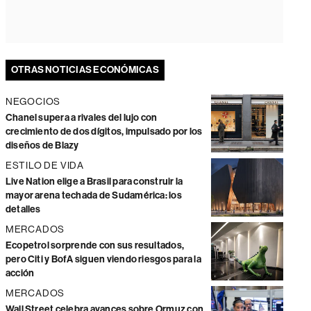
OTRAS NOTICIAS ECONÓMICAS
NEGOCIOS
Chanel supera a rivales del lujo con
crecimiento de dos dígitos, impulsado por los
diseños de Blazy
ESTILO DE VIDA
Live Nation elige a Brasil para construir la
mayor arena techada de Sudamérica: los
detalles
MERCADOS
Ecopetrol sorprende con sus resultados,
pero Citi y BofA siguen viendo riesgos para la
acción
MERCADOS
Wall Street celebra avances sobre Ormuz con