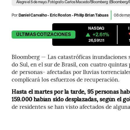
Alegre el 5 de mayo. Fotógrafo: Carlos Macedo/Bloomberg
(Bloomberg/
Por
Daniel Carvalho - Eric Roston - Philip Brian Tabuas
08 de ma
NASDAQ
+2.61%
ÚLTIMAS
COTIZACIONES
26,591.11
Bloomberg — Las catastróficas inundaciones s
do Sul, en el sur de Brasil, con cuatro quintas
de personas- afectadas por lluvias torrenciales
complicará los esfuerzos de recuperación.
Hasta el martes por la tarde, 95 personas ha
159.000 habían sido desplazadas, según el go
de residentes se han visto afectados de algun