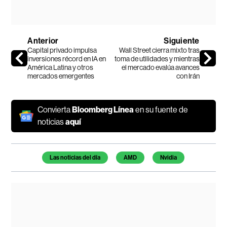
Anterior
Siguiente
Capital privado impulsa
Wall Street cierra mixto tras
inversiones récord en IA en
toma de utilidades y mientras
América Latina y otros
el mercado evalúa avances
mercados emergentes
con Irán
Convierta
Bloomberg Línea
en su fuente de
noticias
aquí
Temas de este artículo
Las noticias del día
AMD
Nvidia