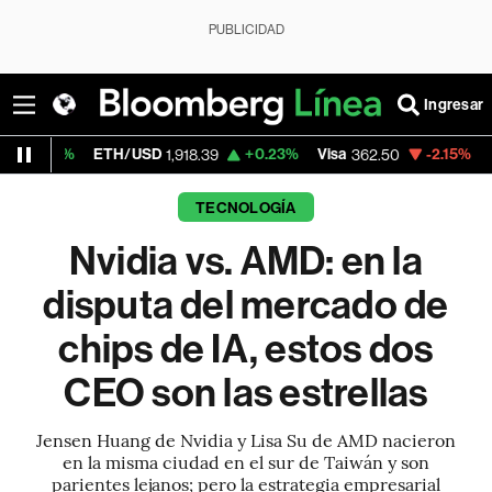
PUBLICIDAD
Ingresar
ETH/USD
+0.23%
Visa
-2.15%
MercadoLibr
1,918.39
362.50
TECNOLOGÍA
Nvidia vs. AMD: en la
disputa del mercado de
chips de IA, estos dos
CEO son las estrellas
Jensen Huang de Nvidia y Lisa Su de AMD nacieron
en la misma ciudad en el sur de Taiwán y son
parientes lejanos; pero la estrategia empresarial