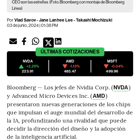
CEO son las estrellas
(Foto: Bloomberg con montaje de Bloomberg
Línea)
Por
Vlad Savov - Jane Lanhee Lee - Takashi Mochizuki
03 de junio, 2024 | 01:38 PM
ÚLTIMAS
COTIZACIONES
NVDA
AMD
MSFT
+2.25%
-1.13%
-0.04%
223.91
483.47
499.96
Bloomberg — Los jefes de Nvidia Corp. (
)
NVDA
y Advanced Micro Devices Inc. (
)
AMD
presentaron nuevas generaciones de los chips
que impulsan el auge mundial del desarrollo de
la IA, profundizando una rivalidad que puede
decidir la dirección del diseño y la adopción
de la inteligencia artificial.