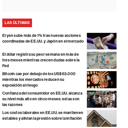
LAS ÚLTIMAS
El yen sube más de 1% tras nuevas acciones
coordinadas de EE.UU. y Japón en el mercado
El dólar registra su peor semana en más de
tres meses mientras crecen dudas sobre la
Fed
Bitcoin cae por debajo de los US$63.000
mientras los mercados reducen su
exposición al riesgo
Confianza del consumidor en EE.UU. alcanza
su nivel más alto en cinco meses: estas son
las razones
Los costos laborales en EE.UU. se mantienen
estables y alivian la presión sobre la inflación