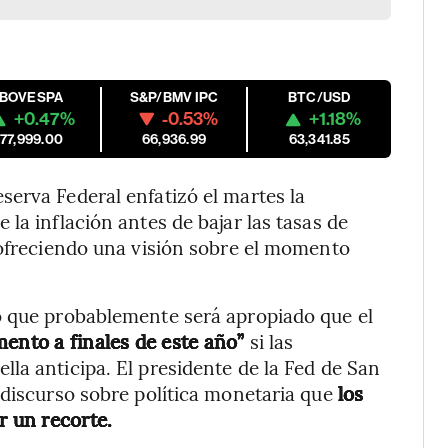
IBOVESPA
S&P/BMV IPC
BTC/USD
+0.47%
-0.53%
+1.18%
177,999.00
66,936.99
63,341.85
erva Federal enfatizó el martes la
la inflación antes de bajar las tasas de
 ofreciendo una visión sobre el momento
jo que probablemente será apropiado que el
mento a finales de este año”
si las
la anticipa. El presidente de la Fed de San
 discurso sobre política monetaria que
los
r un recorte.