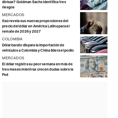
divisas? Goldman Sachs identifica tres
riesgos
MERCADOS
Itaú revela sus nuevas proyecciones del
precio del dólar en América Latina para el
remate de 2026 y 2027
COLOMBIA
Dólar barato dispara la importación de
vehículos a Colombia y China lidera el podio
MERCADOS
El dólar registra su peor semana en más de
tres meses mientras crecen dudas sobre la
Fed