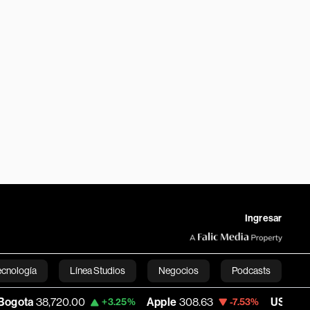
Ingresar
ecnología
Línea Studios
Negocios
Podcasts
20.00
Apple
308.63
USD COP
3,152.58
+3.25%
-7.53%
English