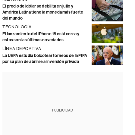
El precio del dólar se debilita en julio y
América Latina tiene la moneda más fuerte
del mundo
TECNOLOGÍA
El lanzamiento del iPhone 18 está cerca y
estas son las últimas novedades
LÍNEA DEPORTIVA
La UEFA estudia boicotear torneos de la FIFA
por su plan de abrirse a inversión privada
PUBLICIDAD