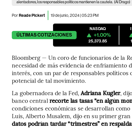
alentadores, los responsables políticos mantienen la cautela.
(Al Drago)
Por
Reade Pickert
19 de junio, 2024 | 05:23 PM
NASDAQ
+1.00%
ÚLTIMAS
COTIZACIONES
25,373.85
Bloomberg — Un coro de funcionarios de la Res
necesidad de más evidencia de enfriamiento de 
interés, con un par de responsables políticos
potencial de tal movimiento.
La gobernadora de la Fed,
Adriana Kugler
, di
banco central
recorte las tasas “en algún mo
condiciones económicas se desarrollan como el
Luis, Alberto Musalem, dijo en su primer gran
datos podrían tardar “trimestres” en respalda