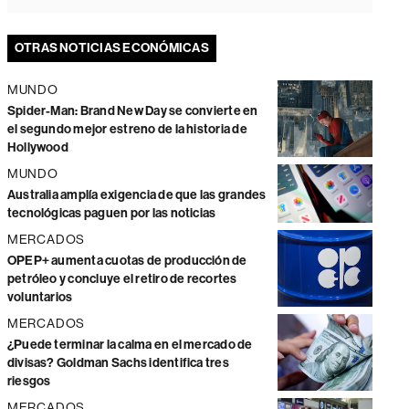
OTRAS NOTICIAS ECONÓMICAS
MUNDO
Spider-Man: Brand New Day se convierte en
el segundo mejor estreno de la historia de
Hollywood
MUNDO
Australia amplía exigencia de que las grandes
tecnológicas paguen por las noticias
MERCADOS
OPEP+ aumenta cuotas de producción de
petróleo y concluye el retiro de recortes
voluntarios
MERCADOS
¿Puede terminar la calma en el mercado de
divisas? Goldman Sachs identifica tres
riesgos
MERCADOS