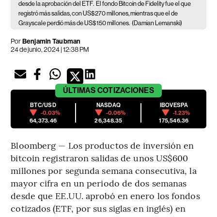
desde la aprobación del ETF.
El fondo Bitcoin de Fidelity fue el que
registró más salidas, con US$270 millones, mientras que el de
Grayscale perdió más de US$150 millones.
(Damian Lemanski)
Por
Benjamin Taubman
24 de junio, 2024 | 12:38 PM
ÚLTIMAS
COTIZACIONES
BTC/USD
NASDAQ
IBOVESPA
-0.03%
-0.06%
-1.23%
64,373.46
26,348.35
175,546.36
Bloomberg — Los productos de inversión en
bitcoin registraron salidas de unos US$600
millones por segunda semana consecutiva, la
mayor cifra en un periodo de dos semanas
desde que EE.UU. aprobó en enero los fondos
cotizados (ETF, por sus siglas en inglés) en