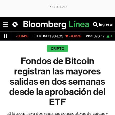
PUBLICIDAD
Ingresar
0.04%
ETH/USD
-0.09%
Visa
+0.52%
Mer
1,904.09
370.47
CRIPTO
Fondos de Bitcoin
registran las mayores
salidas en dos semanas
desde la aprobación del
ETF
El bitcoin lleva dos semanas consecutivas de caídas y