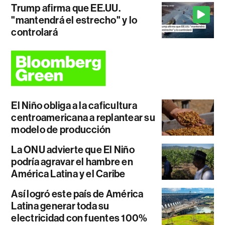
Trump afirma que EE.UU.
"mantendrá el estrecho" y lo
controlará
El Niño obliga a la caficultura
centroamericana a replantear su
modelo de producción
La ONU advierte que El Niño
podría agravar el hambre en
América Latina y el Caribe
Así logró este país de América
Latina generar toda su
electricidad con fuentes 100%