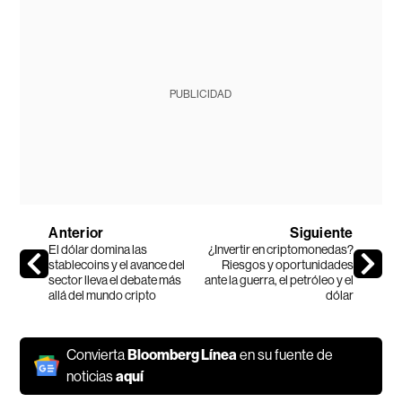
PUBLICIDAD
Anterior
Siguiente
El dólar domina las
¿Invertir en criptomonedas?
stablecoins y el avance del
Riesgos y oportunidades
sector lleva el debate más
ante la guerra, el petróleo y el
allá del mundo cripto
dólar
Convierta
Bloomberg Línea
en su fuente de
noticias
aquí