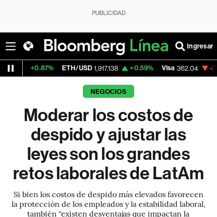
PUBLICIDAD
Ingresar
7%
ETH/USD
+0.59%
Visa
-2.28%
Mercado
1,917.138
362.04
NEGOCIOS
Moderar los costos de
despido y ajustar las
leyes son los grandes
retos laborales de LatAm
Si bien los costos de despido más elevados favorecen
la protección de los empleados y la estabilidad laboral,
también “existen desventajas que impactan la