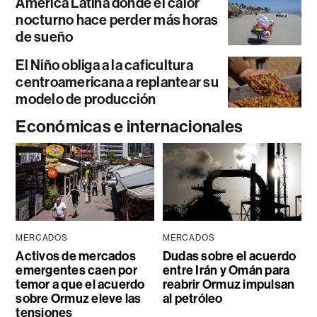
América Latina donde el calor
nocturno hace perder más horas
de sueño
El Niño obliga a la caficultura
centroamericana a replantear su
modelo de producción
Económicas e internacionales
MERCADOS
MERCADOS
Activos de mercados
Dudas sobre el acuerdo
emergentes caen por
entre Irán y Omán para
temor a que el acuerdo
reabrir Ormuz impulsan
sobre Ormuz eleve las
al petróleo
tensiones