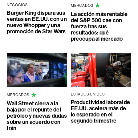
NEGOCIOS
MERCADOS
Burger King dispara sus
La acción más rentable
ventas en EE.UU. con un
del S&P 500 cae con
nuevo Whopper y una
fuerza tras sus
promoción de Star Wars
resultados: qué
preocupa al mercado
ESTADOS UNIDOS
MERCADOS
Productividad laboral de
Wall Street cierra a la
EE.UU. acelera más de
baja por el repunte del
lo esperado en el
petróleo y nuevas dudas
segundo trimestre
sobre un acuerdo con
Irán