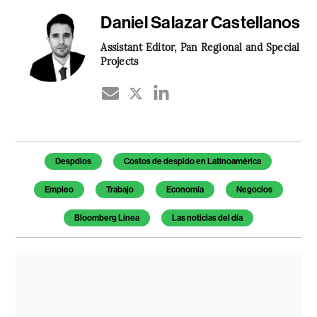
Daniel Salazar Castellanos
Assistant Editor, Pan Regional and Special
Projects
Temas de este artículo
Despdios
Costos de despido en Latinoamérica
Empleo
Trabajo
Economía
Negocios
Bloomberg Línea
Las noticias del día