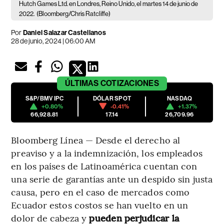
Hutch Games Ltd. en Londres, Reino Unido, el martes 14 de junio de
2022.
(Bloomberg/Chris Ratcliffe)
Por
Daniel Salazar Castellanos
28 de junio, 2024 | 06:00 AM
ÚLTIMAS
COTIZACIONES
S&P/BMV IPC
DÓLAR SPOT
NASDAQ
+0.80%
-0.41%
+1.37%
66,928.81
17.14
26,709.96
Bloomberg Línea — Desde el derecho al
preaviso y a la indemnización, los empleados
en los países de Latinoamérica cuentan con
una serie de garantías ante un despido sin justa
causa, pero en el caso de mercados como
Ecuador estos costos se han vuelto en un
dolor de cabeza y
pueden perjudicar la