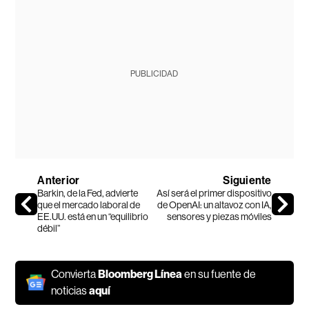
PUBLICIDAD
Anterior
Siguiente
Barkin, de la Fed, advierte
Así será el primer dispositivo
que el mercado laboral de
de OpenAI: un altavoz con IA,
EE.UU. está en un “equilibrio
sensores y piezas móviles
débil”
Convierta
Bloomberg Línea
en su fuente de
noticias
aquí