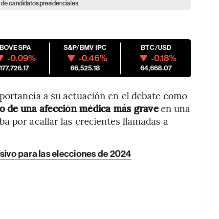
 de candidatos presidenciales.
IBOVESPA
S&P/BMV IPC
BTC/USD
-0.09%
-0.46%
-0.18%
177,726.17
66,525.18
64,668.07
portancia a su actuación en el debate como
io de una afección médica más grave
en una
a por acallar las crecientes llamadas a
sivo para las elecciones de 2024