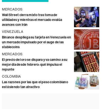
MERCADOS
Wall Street cierra mixto tras toma de
utilidades y mientras el mercado evalúa
avances con Irán
VENEZUELA
Binance despliega su tarjeta en Venezuela en
un mercado impulsado por el auge de las
stablecoins
MERCADOS
El precio del oro se dispara y va camino a su
mejor día desde febrero: qué impulsa el
repunte
COLOMBIA
Las razones por las que el peso colombiano
está siendo tan atractivo