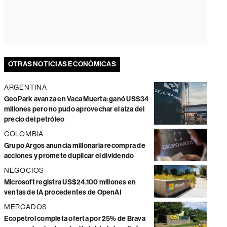
OTRAS NOTICIAS ECONÓMICAS
ARGENTINA
GeoPark avanza en Vaca Muerta: ganó US$34
millones pero no pudo aprovechar el alza del
precio del petróleo
COLOMBIA
Grupo Argos anuncia millonaria recompra de
acciones y promete duplicar el dividendo
NEGOCIOS
Microsoft registra US$24.100 millones en
ventas de IA procedentes de OpenAI
MERCADOS
Ecopetrol completa oferta por 25% de Brava