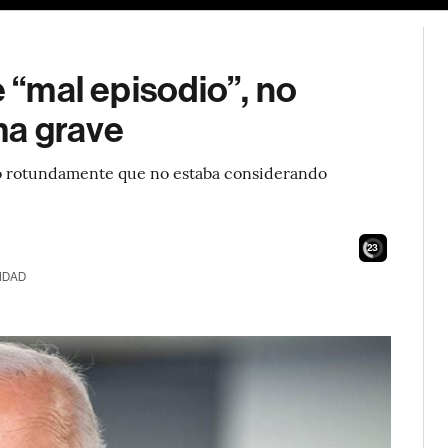
e “mal episodio”, no
ma grave
ró rotundamente que no estaba considerando
21
IDAD