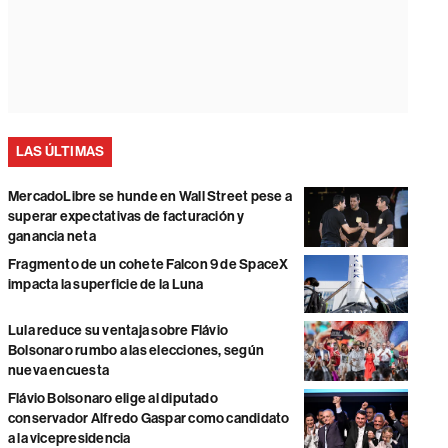
LAS ÚLTIMAS
MercadoLibre se hunde en Wall Street pese a
superar expectativas de facturación y
ganancia neta
Fragmento de un cohete Falcon 9 de SpaceX
impacta la superficie de la Luna
Lula reduce su ventaja sobre Flávio
Bolsonaro rumbo a las elecciones, según
nueva encuesta
Flávio Bolsonaro elige al diputado
conservador Alfredo Gaspar como candidato
a la vicepresidencia