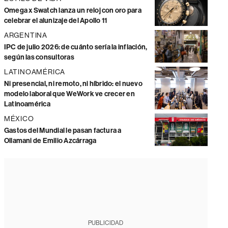
Omega x Swatch lanza un reloj con oro para
celebrar el alunizaje del Apollo 11
ARGENTINA
IPC de julio 2026: de cuánto sería la inflación,
según las consultoras
LATINOAMÉRICA
Ni presencial, ni remoto, ni híbrido: el nuevo
modelo laboral que WeWork ve crecer en
Latinoamérica
MÉXICO
Gastos del Mundial le pasan factura a
Ollamani de Emilio Azcárraga
PUBLICIDAD