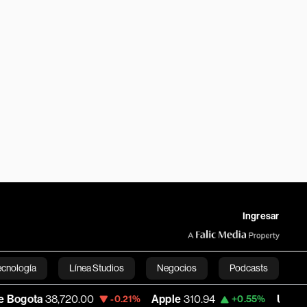
Ingresar
ecnología
Línea Studios
Negocios
Podcasts
8,720.00
Apple
310.94
USD COP
3,175.9
-0.21%
+0.55%
English