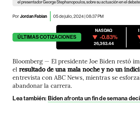
el presentador George Stephanopoulos, sobre su actuación en el debate
Por
Jordan Fabian
05 de julio, 2024 | 08:37 PM
NASDAQ
-0.83%
ÚLTIMAS
COTIZACIONES
26,363.44
Bloomberg — El presidente Joe Biden restó im
el
resultado de una mala noche y no un indic
entrevista con ABC News, mientras se esforzab
abandonar la carrera.
Lea también:
Biden afronta un fin de semana deci