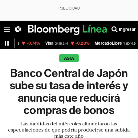
PUBLICIDAD
Ingresar
-0.74%
Visa
-0.28%
MercadoLibre
+1.85%
368.54
1,924.95
ASIA
Banco Central de Japón
sube su tasa de interés y
anuncia que reducirá
compras de bonos
Las medidas del miércoles alimentaron las
especulaciones de que podría producirse una subida
más este año