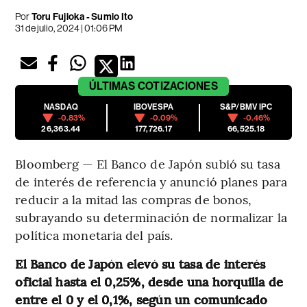
Por
Toru Fujioka - Sumio Ito
31 de julio, 2024 | 01:06 PM
ÚLTIMAS
COTIZACIONES
NASDAQ
IBOVESPA
S&P/BMV IPC
-0.83%
-0.09%
-0.46%
26,363.44
177,726.17
66,525.18
Bloomberg — El Banco de Japón subió su tasa
de interés de referencia y anunció planes para
reducir a la mitad las compras de bonos,
subrayando su determinación de normalizar la
política monetaria del país.
El Banco de Japón elevó su tasa de interés
oficial hasta el 0,25%, desde una horquilla de
entre el 0 y el 0,1%, según un comunicado