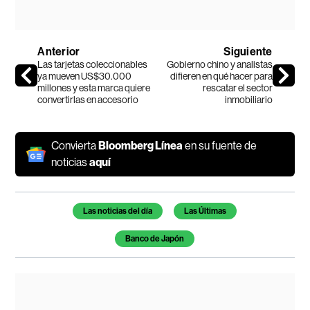
Anterior
Siguiente
Las tarjetas coleccionables
Gobierno chino y analistas
ya mueven US$30.000
difieren en qué hacer para
millones y esta marca quiere
rescatar el sector
convertirlas en accesorio
inmobiliario
Convierta
Bloomberg Línea
en su fuente de
noticias
aquí
Temas de este artículo
Las noticias del día
Las Últimas
Banco de Japón