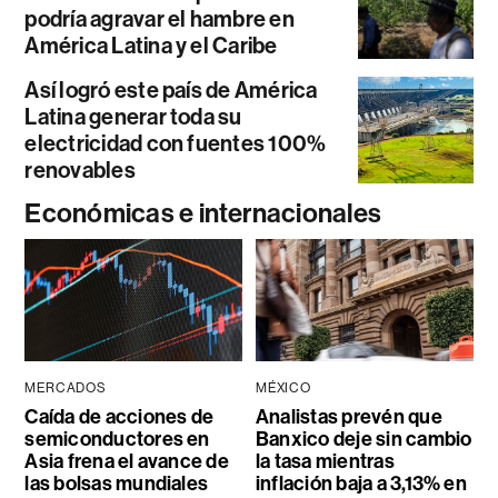
podría agravar el hambre en
América Latina y el Caribe
Así logró este país de América
Latina generar toda su
electricidad con fuentes 100%
renovables
Económicas e internacionales
MERCADOS
MÉXICO
Caída de acciones de
Analistas prevén que
semiconductores en
Banxico deje sin cambio
Asia frena el avance de
la tasa mientras
las bolsas mundiales
inflación baja a 3,13% en