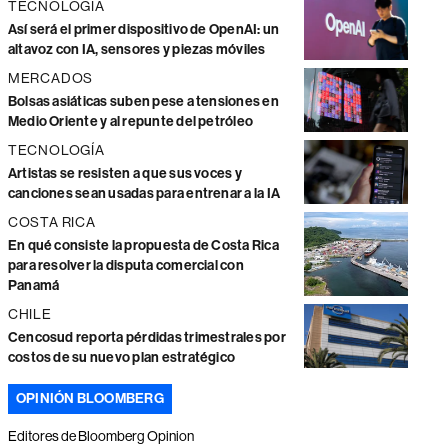
TECNOLOGÍA
Así será el primer dispositivo de OpenAI: un
altavoz con IA, sensores y piezas móviles
MERCADOS
Bolsas asiáticas suben pese a tensiones en
Medio Oriente y al repunte del petróleo
TECNOLOGÍA
Artistas se resisten a que sus voces y
canciones sean usadas para entrenar a la IA
COSTA RICA
En qué consiste la propuesta de Costa Rica
para resolver la disputa comercial con
Panamá
CHILE
Cencosud reporta pérdidas trimestrales por
costos de su nuevo plan estratégico
OPINIÓN BLOOMBERG
Editores de Bloomberg Opinion