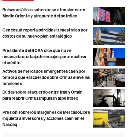
Bolsas asiáticas suben pese a tensiones en
Medio Oriente y al repunte del petróleo
Cencosud reporta pérdidas trimestrales por
costos de su nuevo plan estratégico
Presidente del BCRA dice que no ve
necesaria una baja de encajes para reactivar
el crédito
Activos de mercados emergentes caen por
temor a que el acuerdo sobre Ormuz eleve las
tensiones
Dudas sobre el acuerdo entre Irán y Omán
para reabrir Ormuz impulsan al petróleo
Presión sobre los márgenes de MercadoLibre
inquieta a inversores y acciones caen en el
Nasdaq