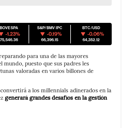
IBOVESPA
S&P/BMV IPC
BTC/USD
-1.23%
-0.19%
-0.06%
175,546.36
66,396.15
64,352.12
preparando para una de las mayores
el mundo, puesto que sus padres les
rtunas valoradas en varios billones de
onvertirá a los millennials adinerados en la
ez
generará grandes desafíos en la gestión