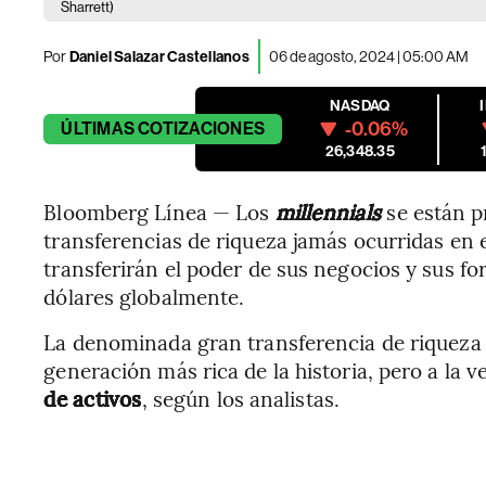
Sharrett)
Por
Daniel Salazar Castellanos
06 de agosto, 2024 | 05:00 AM
NASDAQ
-0.06%
ÚLTIMAS
COTIZACIONES
26,348.35
Bloomberg Línea — Los
millennials
se están 
transferencias de riqueza jamás ocurridas en 
transferirán el poder de sus negocios y sus fo
dólares globalmente.
La denominada gran transferencia de riqueza c
generación más rica de la historia, pero a la v
de activos
, según los analistas.