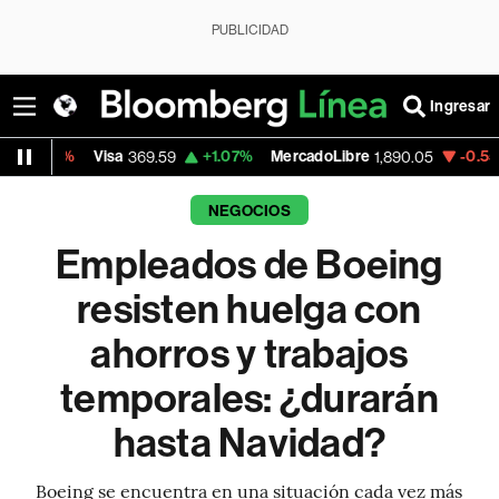
PUBLICIDAD
Ingresar
Visa
+1.07%
MercadoLibre
-0.55%
Banco de
369.59
1,890.05
NEGOCIOS
Empleados de Boeing
resisten huelga con
ahorros y trabajos
temporales: ¿durarán
hasta Navidad?
Boeing se encuentra en una situación cada vez más