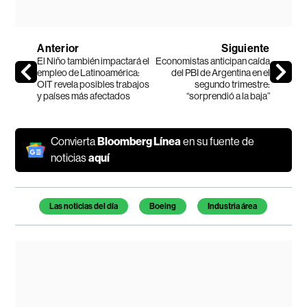
Anterior
Siguiente
El Niño también impactará el
Economistas anticipan caída
empleo de Latinoamérica:
del PBI de Argentina en el
OIT revela posibles trabajos
segundo trimestre:
y países más afectados
“sorprendió a la baja”
Convierta
Bloomberg Línea
en su fuente de
noticias
aquí
Temas de este artículo
Las noticias del día
Boeing
Industria área