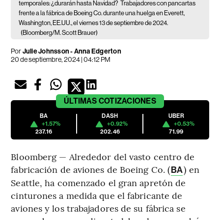
temporales: ¿durarán hasta Navidad?
Trabajadores con pancartas
frente a la fábrica de Boeing Co. durante una huelga en Everett,
Washington, EE.UU., el viernes 13 de septiembre de 2024.
(Bloomberg/M. Scott Brauer)
Por
Julie Johnsson - Anna Edgerton
20 de septiembre, 2024 | 04:12 PM
ÚLTIMAS
COTIZACIONES
BA
DASH
UBER
+1.57%
+0.92%
+0.53%
237.16
202.46
71.99
Bloomberg — Alrededor del vasto centro de
fabricación de aviones de Boeing Co. (
) en
BA
Seattle, ha comenzado el gran apretón de
cinturones a medida que el fabricante de
aviones y los trabajadores de su fábrica se