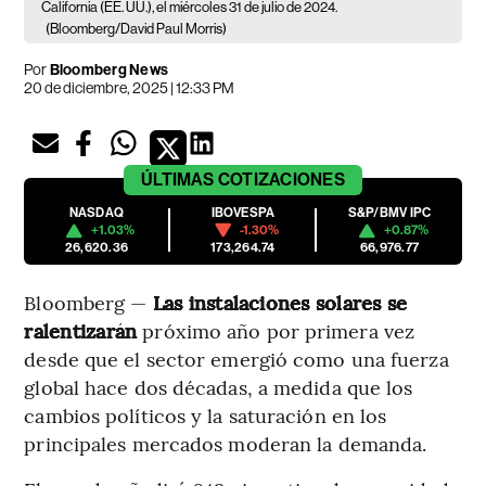
California (EE. UU.), el miércoles 31 de julio de 2024.
(Bloomberg/David Paul Morris)
Por
Bloomberg News
20 de diciembre, 2025 | 12:33 PM
ÚLTIMAS
COTIZACIONES
NASDAQ
IBOVESPA
S&P/BMV IPC
+1.03%
-1.30%
+0.87%
26,620.36
173,264.74
66,976.77
Bloomberg —
Las instalaciones solares se
ralentizarán
próximo año por primera vez
desde que el sector emergió como una fuerza
global hace dos décadas, a medida que los
cambios políticos y la saturación en los
principales mercados moderan la demanda.