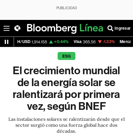
PUBLICIDAD
Ingresar
/USD
+0.44%
Visa
-1.33%
MercadoLibre
1,914.158
365.56
1,8
ESG
El crecimiento mundial
de la energía solar se
ralentizará por primera
vez, según BNEF
Las instalaciones solares se ralentizarán desde que el
sector surgió como una fuerza global hace dos
décadas.